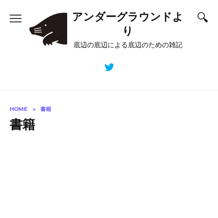
Skip
アンダーグラウンドよ
to
content
り
底辺の底辺による底辺のための雑記
HOME
»
書籍
書籍