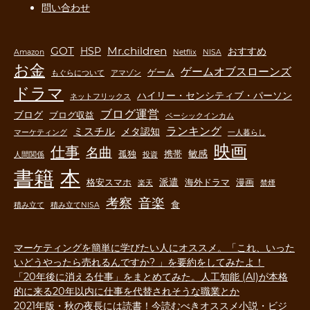
問い合わせ
GOT
Mr.children
HSP
おすすめ
Amazon
Netflix
NISA
お金
ゲームオブスローンズ
ゲーム
もぐらについて
アマゾン
ドラマ
ハイリー・センシティブ・パーソン
ネットフリックス
ブログ運営
ブログ
ブログ収益
ベーシックインカム
ランキング
ミスチル
メタ認知
マーケティング
一人暮らし
映画
仕事
名曲
敏感
孤独
携帯
人間関係
投資
書籍
本
派遣
格安スマホ
海外ドラマ
漫画
楽天
禁煙
音楽
考察
食
積み立て
積み立てNISA
マーケティングを簡単に学びたい人にオススメ。「これ、いった
いどうやったら売れるんですか? 」を要約をしてみたよ！
「20年後に消える仕事」をまとめてみた。人工知能 (AI)が本格
的に来る20年以内に仕事を代替されそうな職業とか
2021年版・秋の夜長には読書！今読むべきオススメ小説・ビジ