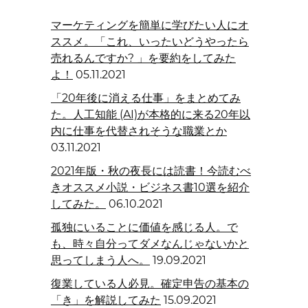
ン
マーケティングを簡単に学びたい人にオ
ススメ。「これ、いったいどうやったら
売れるんですか? 」を要約をしてみた
よ！
05.11.2021
「20年後に消える仕事」をまとめてみ
た。人工知能 (AI)が本格的に来る20年以
内に仕事を代替されそうな職業とか
03.11.2021
2021年版・秋の夜長には読書！今読むべ
きオススメ小説・ビジネス書10選を紹介
してみた。
06.10.2021
孤独にいることに価値を感じる人。で
も、時々自分ってダメなんじゃないかと
思ってしまう人へ。
19.09.2021
復業している人必見。確定申告の基本の
「き」を解説してみた
15.09.2021