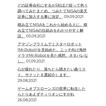
どの証券会社にするか5社ほど絞って色々
調べてみたまとめ。つみたてNISAの楽天
証券に加入する事に決定。
09.09.2021
積み立てNISAをこれから始める人に。積
み立てNISAの仕組みをわかりやすく解
説。
05.09.2021
アマゾンプライムでミスターロボット
(Mr.Robot)を見始めた。ニッチ向け海外
ドラマMr.Robotを見た感想。ネタバレな
し。
01.09.2021
心が疲れたり、落ちたら聴きたい曲リス
ト。サクッと６選紹介します。
29.08.2021
ゲームオブスローンズの世界に転生した
らとりあえずティリオンにすがれ
26.08.2021