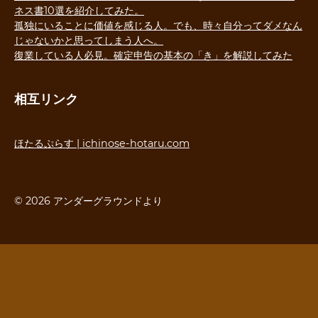
ネス書10選を紹介してみた。
孤独にいることに価値を感じる人。でも、時々自分ってダメなん
じゃないかと思ってしまう人へ。
復業している人必見。確定申告の基本の「き」を解説してみた
相互リンク
ほたるぷらす | ichinose-hotaru.com
© 2026 アンダーグラウンドより