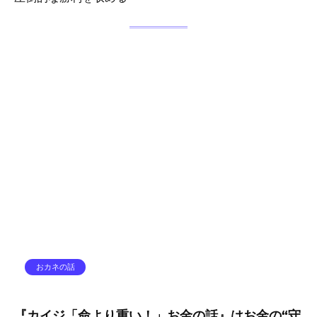
おカネの話
『カイジ「命より重い！」お金の話』はお金の“守