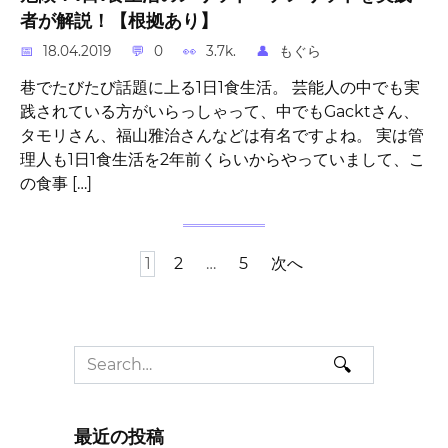
者が解説！【根拠あり】
18.04.2019
0
3.7k.
もぐら
巷でたびたび話題に上る1日1食生活。 芸能人の中でも実
践されている方がいらっしゃって、中でもGacktさん、
タモリさん、福山雅治さんなどは有名ですよね。 実は管
理人も1日1食生活を2年前くらいからやっていまして、こ
の食事 […]
投
1
2
…
5
次へ
稿
ナ
ビ
Search
ゲ
for:
ー
シ
ョ
最近の投稿