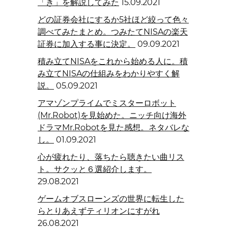
「き」を解説してみた
15.09.2021
どの証券会社にするか5社ほど絞って色々
調べてみたまとめ。つみたてNISAの楽天
証券に加入する事に決定。
09.09.2021
積み立てNISAをこれから始める人に。積
み立てNISAの仕組みをわかりやすく解
説。
05.09.2021
アマゾンプライムでミスターロボット
(Mr.Robot)を見始めた。ニッチ向け海外
ドラマMr.Robotを見た感想。ネタバレな
し。
01.09.2021
心が疲れたり、落ちたら聴きたい曲リス
ト。サクッと６選紹介します。
29.08.2021
ゲームオブスローンズの世界に転生した
らとりあえずティリオンにすがれ
26.08.2021