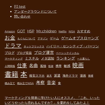
PJ test
アンダーグラウンドについて
問い合わせ
GOT
Mr.children
HSP
おすすめ
Amazon
Netflix
NISA
お金
ゲームオブスローンズ
ゲーム
もぐらについて
アマゾン
ドラマ
ハイリー・センシティブ・パーソン
ネットフリックス
ブログ運営
ブログ
ブログ収益
ベーシックインカム
ランキング
ミスチル
メタ認知
マーケティング
一人暮らし
映画
仕事
名曲
敏感
孤独
携帯
人間関係
投資
書籍
本
派遣
格安スマホ
海外ドラマ
漫画
楽天
禁煙
音楽
考察
食
積み立て
積み立てNISA
マーケティングを簡単に学びたい人にオススメ。「これ、いった
いどうやったら売れるんですか? 」を要約をしてみたよ！