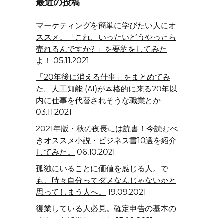
最近の投稿
マーケティングを簡単に学びたい人にオ
ススメ。「これ、いったいどうやったら
売れるんですか? 」を要約をしてみた
よ！
05.11.2021
「20年後に消える仕事」をまとめてみ
た。人工知能 (AI)が本格的に来る20年以
内に仕事を代替されそうな職業とか
03.11.2021
2021年版・秋の夜長には読書！今読むべ
きオススメ小説・ビジネス書10選を紹介
してみた。
06.10.2021
孤独にいることに価値を感じる人。で
も、時々自分ってダメなんじゃないかと
思ってしまう人へ。
19.09.2021
復業している人必見。確定申告の基本の