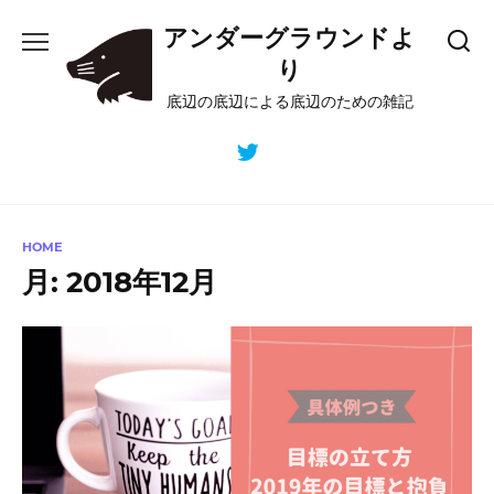
Skip
アンダーグラウンドよ
to
content
り
底辺の底辺による底辺のための雑記
HOME
月:
2018年12月