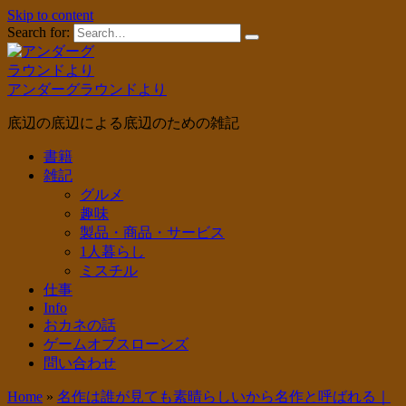
Skip to content
Search for:
アンダーグラウンドより
底辺の底辺による底辺のための雑記
書籍
雑記
グルメ
趣味
製品・商品・サービス
1人暮らし
ミスチル
仕事
Info
おカネの話
ゲームオブスローンズ
問い合わせ
Home
»
名作は誰が見ても素晴らしいから名作と呼ばれる｜