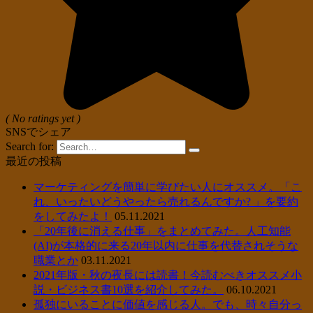
( No ratings yet )
SNSでシェア
Search for:
最近の投稿
マーケティングを簡単に学びたい人にオススメ。「こ
れ、いったいどうやったら売れるんですか? 」を要約
をしてみたよ！
05.11.2021
「20年後に消える仕事」をまとめてみた。人工知能
(AI)が本格的に来る20年以内に仕事を代替されそうな
職業とか
03.11.2021
2021年版・秋の夜長には読書！今読むべきオススメ小
説・ビジネス書10選を紹介してみた。
06.10.2021
孤独にいることに価値を感じる人。でも、時々自分っ