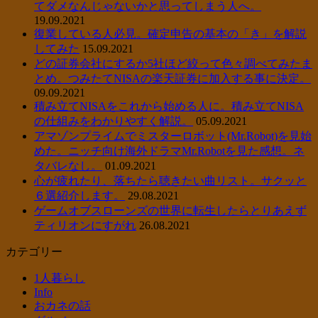
てダメなんじゃないかと思ってしまう人へ。
19.09.2021
復業している人必見。確定申告の基本の「き」を解説
してみた
15.09.2021
どの証券会社にするか5社ほど絞って色々調べてみたま
とめ。つみたてNISAの楽天証券に加入する事に決定。
09.09.2021
積み立てNISAをこれから始める人に。積み立てNISA
の仕組みをわかりやすく解説。
05.09.2021
アマゾンプライムでミスターロボット(Mr.Robot)を見始
めた。ニッチ向け海外ドラマMr.Robotを見た感想。ネ
タバレなし。
01.09.2021
心が疲れたり、落ちたら聴きたい曲リスト。サクッと
６選紹介します。
29.08.2021
ゲームオブスローンズの世界に転生したらとりあえず
ティリオンにすがれ
26.08.2021
カテゴリー
1人暮らし
Info
おカネの話