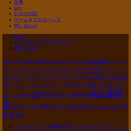
仕事
Info
おカネの話
ゲームオブスローンズ
問い合わせ
PJ test
アンダーグラウンドについて
問い合わせ
お金
GOT
Mr.children
HSP
おすすめ
Amazon
Netflix
NISA
もぐらについ
ドラマ
ゲームオブスローンズ
ゲーム
て
アマゾン
ネットフリック
ブログ運
ハイリー・センシティブ・パーソン
ブログ
ブログ収益
ス
営
ランキング
ミスチル
メタ認知
ベーシックインカム
マーケティング
一
書籍
映画
仕事
名曲
敏感
孤独
携帯
人暮らし
人間関係
投資
本
考
派遣
格安スマホ
海外ドラマ
漫画
楽天
禁煙
積み立て
積み立てNISA
察
音楽
食
マーケティングを簡単に学びたい人にオススメ。「こ