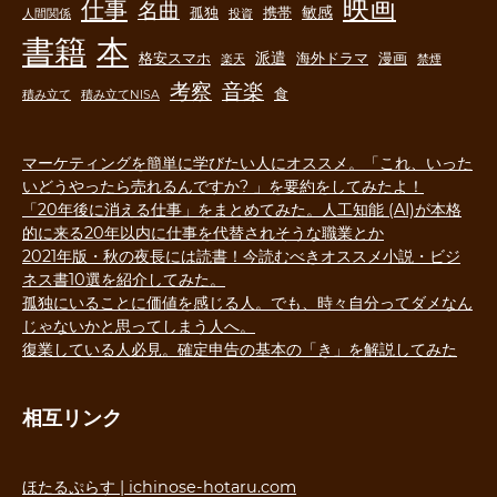
映画
仕事
名曲
敏感
孤独
携帯
人間関係
投資
書籍
本
派遣
格安スマホ
海外ドラマ
漫画
楽天
禁煙
音楽
考察
食
積み立て
積み立てNISA
マーケティングを簡単に学びたい人にオススメ。「これ、いった
いどうやったら売れるんですか? 」を要約をしてみたよ！
「20年後に消える仕事」をまとめてみた。人工知能 (AI)が本格
的に来る20年以内に仕事を代替されそうな職業とか
2021年版・秋の夜長には読書！今読むべきオススメ小説・ビジ
ネス書10選を紹介してみた。
孤独にいることに価値を感じる人。でも、時々自分ってダメなん
じゃないかと思ってしまう人へ。
復業している人必見。確定申告の基本の「き」を解説してみた
相互リンク
ほたるぷらす | ichinose-hotaru.com