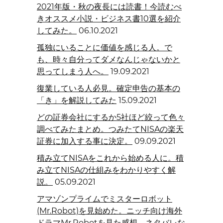
2021年版・秋の夜長には読書！今読むべ
きオススメ小説・ビジネス書10選を紹介
してみた。
06.10.2021
孤独にいることに価値を感じる人。で
も、時々自分ってダメなんじゃないかと
思ってしまう人へ。
19.09.2021
復業している人必見。確定申告の基本の
「き」を解説してみた
15.09.2021
どの証券会社にするか5社ほど絞って色々
調べてみたまとめ。つみたてNISAの楽天
証券に加入する事に決定。
09.09.2021
積み立てNISAをこれから始める人に。積
み立てNISAの仕組みをわかりやすく解
説。
05.09.2021
アマゾンプライムでミスターロボット
(Mr.Robot)を見始めた。ニッチ向け海外
ドラマMr.Robotを見た感想。ネタバレな