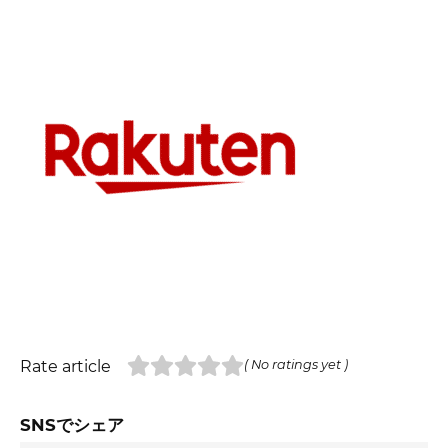
Rate article
( No ratings yet )
SNSでシェア