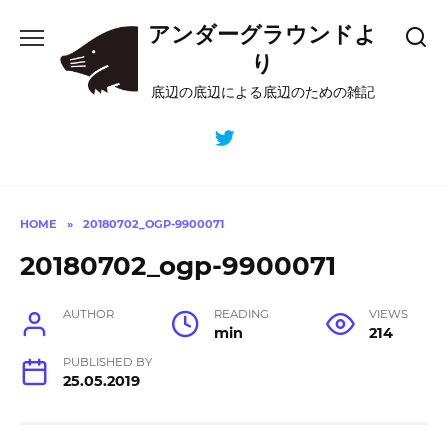
Skip
アンダーグラウンドよ
to
content
り
底辺の底辺による底辺のための雑記
HOME
»
20180702_OGP-9900071
20180702_ogp-9900071
AUTHOR
READING
VIEWS
min
214
PUBLISHED BY
25.05.2019