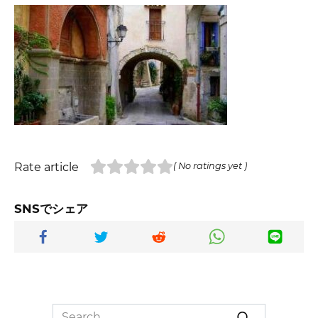
Rate article
( No ratings yet )
SNSでシェア
Search