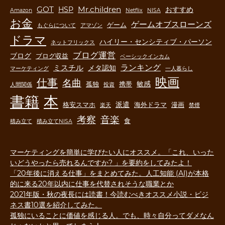
GOT
Mr.children
HSP
おすすめ
Amazon
Netflix
NISA
お金
ゲームオブスローンズ
ゲーム
もぐらについて
アマゾン
ドラマ
ハイリー・センシティブ・パーソン
ネットフリックス
ブログ運営
ブログ
ブログ収益
ベーシックインカム
ランキング
ミスチル
メタ認知
マーケティング
一人暮らし
映画
仕事
名曲
敏感
孤独
携帯
人間関係
投資
書籍
本
派遣
格安スマホ
海外ドラマ
漫画
楽天
禁煙
音楽
考察
食
積み立て
積み立てNISA
マーケティングを簡単に学びたい人にオススメ。「これ、いった
いどうやったら売れるんですか? 」を要約をしてみたよ！
「20年後に消える仕事」をまとめてみた。人工知能 (AI)が本格
的に来る20年以内に仕事を代替されそうな職業とか
2021年版・秋の夜長には読書！今読むべきオススメ小説・ビジ
ネス書10選を紹介してみた。
孤独にいることに価値を感じる人。でも、時々自分ってダメなん