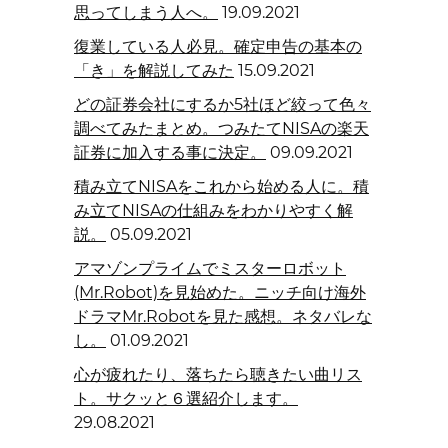
思ってしまう人へ。
19.09.2021
復業している人必見。確定申告の基本の
「き」を解説してみた
15.09.2021
どの証券会社にするか5社ほど絞って色々
調べてみたまとめ。つみたてNISAの楽天
証券に加入する事に決定。
09.09.2021
積み立てNISAをこれから始める人に。積
み立てNISAの仕組みをわかりやすく解
説。
05.09.2021
アマゾンプライムでミスターロボット
(Mr.Robot)を見始めた。ニッチ向け海外
ドラマMr.Robotを見た感想。ネタバレな
し。
01.09.2021
心が疲れたり、落ちたら聴きたい曲リス
ト。サクッと６選紹介します。
29.08.2021