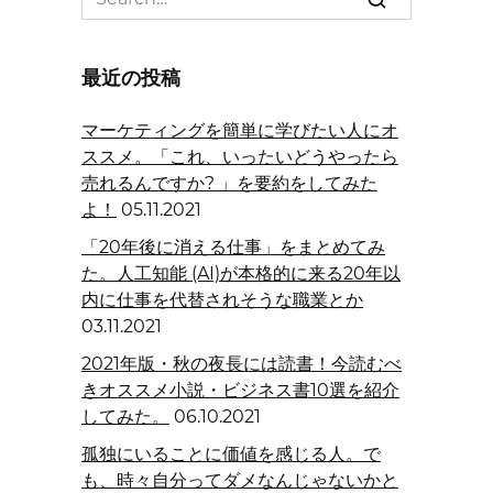
for:
最近の投稿
マーケティングを簡単に学びたい人にオ
ススメ。「これ、いったいどうやったら
売れるんですか? 」を要約をしてみた
よ！
05.11.2021
「20年後に消える仕事」をまとめてみ
た。人工知能 (AI)が本格的に来る20年以
内に仕事を代替されそうな職業とか
03.11.2021
2021年版・秋の夜長には読書！今読むべ
きオススメ小説・ビジネス書10選を紹介
してみた。
06.10.2021
孤独にいることに価値を感じる人。で
も、時々自分ってダメなんじゃないかと