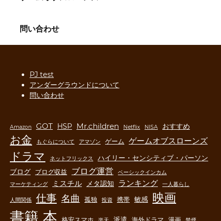
問い合わせ
PJ test
アンダーグラウンドについて
問い合わせ
GOT
Mr.children
HSP
おすすめ
Amazon
Netflix
NISA
お金
ゲームオブスローンズ
ゲーム
もぐらについて
アマゾン
ドラマ
ハイリー・センシティブ・パーソン
ネットフリックス
ブログ運営
ブログ
ブログ収益
ベーシックインカム
ランキング
ミスチル
メタ認知
マーケティング
一人暮らし
映画
仕事
名曲
敏感
孤独
携帯
人間関係
投資
書籍
本
派遣
格安スマホ
海外ドラマ
漫画
楽天
禁煙