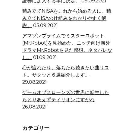
証券に加入する事に決定。
09.09.2021
積み立てNISAをこれから始める人に。積
み立てNISAの仕組みをわかりやすく解
説。
05.09.2021
アマゾンプライムでミスターロボット
(Mr.Robot)を見始めた。ニッチ向け海外
ドラマMr.Robotを見た感想。ネタバレな
し。
01.09.2021
心が疲れたり、落ちたら聴きたい曲リス
ト。サクッと６選紹介します。
29.08.2021
ゲームオブスローンズの世界に転生した
らとりあえずティリオンにすがれ
26.08.2021
カテゴリー