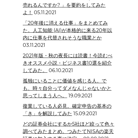
売れるんですか? 」を要約をしてみた
よ！
05.11.2021
「20年後に消える仕事」をまとめてみ
た。人工知能 (AI)が本格的に来る20年以
内に仕事を代替されそうな職業とか
03.11.2021
2021年版・秋の夜長には読書！今読むべ
きオススメ小説・ビジネス書10選を紹介
してみた。
06.10.2021
孤独にいることに価値を感じる人。で
も、時々自分ってダメなんじゃないかと
思ってしまう人へ。
19.09.2021
復業している人必見。確定申告の基本の
「き」を解説してみた
15.09.2021
どの証券会社にするか5社ほど絞って色々
調べてみたまとめ。つみたてNISAの楽天