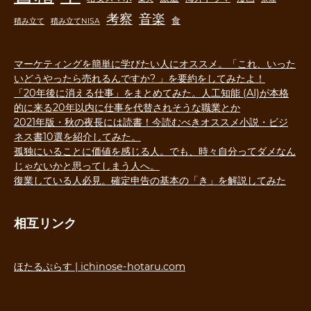
音楽
考察
食
積み立て
積み立てNISA
マーケティングを簡単に学びたい人にオススメ。「これ、いった
いどうやったら売れるんですか? 」を要約をしてみたよ！
「20年後に消える仕事」をまとめてみた。人工知能 (AI)が本格
的に来る20年以内に仕事を代替されそうな職業とか
2021年版・秋の夜長には読書！今読むべきオススメ小説・ビジ
ネス書10選を紹介してみた。
孤独にいることに価値を感じる人。でも、時々自分ってダメなん
じゃないかと思ってしまう人へ。
復業している人必見。確定申告の基本の「き」を解説してみた
相互リンク
ほたるぷらす | ichinose-hotaru.com