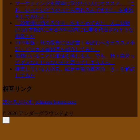
マーケティングを簡単に学びたい人にオススメ。「こ
れ、いったいどうやったら売れるんですか? 」を要約
をしてみたよ！
「20年後に消える仕事」をまとめてみた。人工知能
(AI)が本格的に来る20年以内に仕事を代替されそうな
職業とか
2021年版・秋の夜長には読書！今読むべきオススメ小
説・ビジネス書10選を紹介してみた。
孤独にいることに価値を感じる人。でも、時々自分っ
てダメなんじゃないかと思ってしまう人へ。
復業している人必見。確定申告の基本の「き」を解説
してみた
相互リンク
ほたるぷらす | ichinose-hotaru.com
© 2026 アンダーグラウンドより