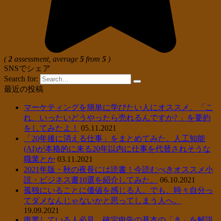
(
2
assessment, average
5
from
5
)
SNSでシェア
Search for:
最近の投稿
マーケティングを簡単に学びたい人にオススメ。「こ
れ、いったいどうやったら売れるんですか? 」を要約
をしてみたよ！
05.11.2021
「20年後に消える仕事」をまとめてみた。人工知能
(AI)が本格的に来る20年以内に仕事を代替されそうな
職業とか
03.11.2021
2021年版・秋の夜長には読書！今読むべきオススメ小
説・ビジネス書10選を紹介してみた。
06.10.2021
孤独にいることに価値を感じる人。でも、時々自分っ
てダメなんじゃないかと思ってしまう人へ。
19.09.2021
復業している人必見。確定申告の基本の「き」を解説