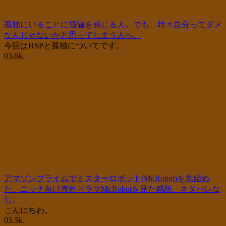
孤独にいることに価値を感じる人。でも、時々自分ってダメ
なんじゃないかと思ってしまう人へ。
今回はHSPと孤独についてです。
0
3.6k.
アマゾンプライムでミスターロボット(Mr.Robot)を見始め
た。ニッチ向け海外ドラマMr.Robotを見た感想。ネタバレな
し。
こんにちわ。
0
3.5k.