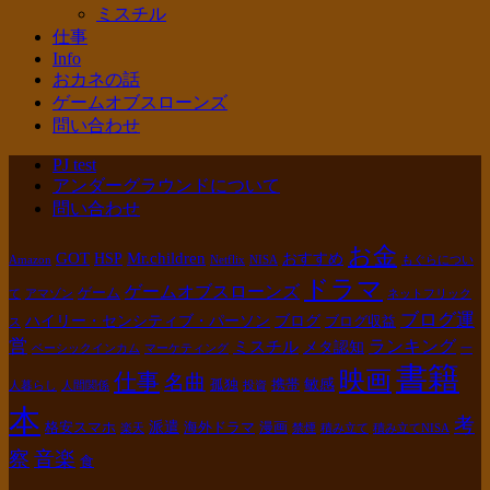
ミスチル
仕事
Info
おカネの話
ゲームオブスローンズ
問い合わせ
PJ test
アンダーグラウンドについて
問い合わせ
お金
GOT
Mr.children
HSP
おすすめ
Amazon
Netflix
NISA
もぐらについ
ドラマ
ゲームオブスローンズ
ゲーム
て
アマゾン
ネットフリック
ブログ運
ハイリー・センシティブ・パーソン
ブログ
ブログ収益
ス
営
ランキング
ミスチル
メタ認知
ベーシックインカム
マーケティング
一
書籍
映画
仕事
名曲
敏感
孤独
携帯
人暮らし
人間関係
投資
本
考
派遣
格安スマホ
海外ドラマ
漫画
楽天
禁煙
積み立て
積み立てNISA
察
音楽
食