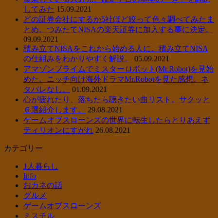
してみた
15.09.2021
どの証券会社にするか5社ほど絞って色々調べてみたま
とめ。つみたてNISAの楽天証券に加入する事に決定。
09.09.2021
積み立てNISAをこれから始める人に。積み立てNISA
の仕組みをわかりやすく解説。
05.09.2021
アマゾンプライムでミスターロボット(Mr.Robot)を見始
めた。ニッチ向け海外ドラマMr.Robotを見た感想。ネ
タバレなし。
01.09.2021
心が疲れたり、落ちたら聴きたい曲リスト。サクッと
６選紹介します。
29.08.2021
ゲームオブスローンズの世界に転生したらとりあえず
ティリオンにすがれ
26.08.2021
カテゴリー
1人暮らし
Info
おカネの話
グルメ
ゲームオブスローンズ
ミスチル