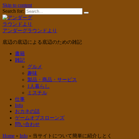
Skip to content
Search for:
アンダーグラウンドより
底辺の底辺による底辺のための雑記
書籍
雑記
グルメ
趣味
製品・商品・サービス
1人暮らし
ミスチル
仕事
Info
おカネの話
ゲームオブスローンズ
問い合わせ
Home
»
Info
»
当サイトについて簡単に紹介しとく