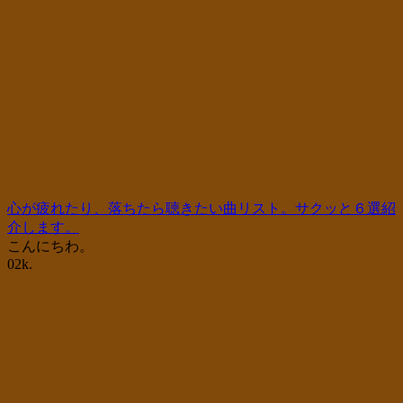
心が疲れたり、落ちたら聴きたい曲リスト。サクッと６選紹
介します。
こんにちわ。
0
2k.