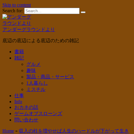
Skip to content
Search for:
アンダーグラウンドより
底辺の底辺による底辺のための雑記
書籍
雑記
グルメ
趣味
製品・商品・サービス
1人暮らし
ミスチル
仕事
Info
おカネの話
ゲームオブスローンズ
問い合わせ
Home
»
収入の柱を増やせば人生のハードルが下がって生き