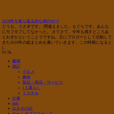
2018年を振り返る的な例のやつ
どうも、うさぎです。 間違えました。もぐらです。あんな
にモフモフしてなかった。 さてさて、今年も残すところあ
とわずかということでですね、主にブロガーとして活動して
きた2018年の総まとめを書いていきます。この時期になると
[…
0
1.5k.
書籍
雑記
グルメ
趣味
製品・商品・サービス
1人暮らし
ミスチル
仕事
Info
おカネの話
ゲームオブスローンズ