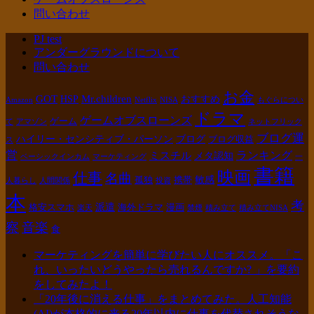
問い合わせ
PJ test
アンダーグラウンドについて
問い合わせ
お金
GOT
Mr.children
HSP
おすすめ
Amazon
Netflix
NISA
もぐらについ
ドラマ
ゲームオブスローンズ
ゲーム
て
アマゾン
ネットフリック
ブログ運
ハイリー・センシティブ・パーソン
ブログ
ブログ収益
ス
営
ランキング
ミスチル
メタ認知
ベーシックインカム
マーケティング
一
書籍
映画
仕事
名曲
敏感
孤独
携帯
人暮らし
人間関係
投資
本
考
派遣
格安スマホ
海外ドラマ
漫画
楽天
禁煙
積み立て
積み立てNISA
察
音楽
食
マーケティングを簡単に学びたい人にオススメ。「こ
れ、いったいどうやったら売れるんですか? 」を要約
をしてみたよ！
「20年後に消える仕事」をまとめてみた。人工知能
(AI)が本格的に来る20年以内に仕事を代替されそうな