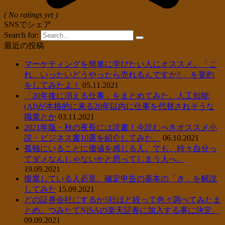
( No ratings yet )
SNSでシェア
Search for:
最近の投稿
マーケティングを簡単に学びたい人にオススメ。「こ
れ、いったいどうやったら売れるんですか? 」を要約
をしてみたよ！
05.11.2021
「20年後に消える仕事」をまとめてみた。人工知能
(AI)が本格的に来る20年以内に仕事を代替されそうな
職業とか
03.11.2021
2021年版・秋の夜長には読書！今読むべきオススメ小
説・ビジネス書10選を紹介してみた。
06.10.2021
孤独にいることに価値を感じる人。でも、時々自分っ
てダメなんじゃないかと思ってしまう人へ。
19.09.2021
復業している人必見。確定申告の基本の「き」を解説
してみた
15.09.2021
どの証券会社にするか5社ほど絞って色々調べてみたま
とめ。つみたてNISAの楽天証券に加入する事に決定。
09.09.2021