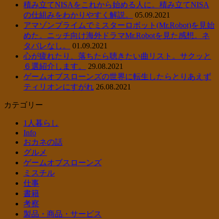
積み立てNISAをこれから始める人に。積み立てNISA
の仕組みをわかりやすく解説。
05.09.2021
アマゾンプライムでミスターロボット(Mr.Robot)を見始
めた。ニッチ向け海外ドラマMr.Robotを見た感想。ネ
タバレなし。
01.09.2021
心が疲れたり、落ちたら聴きたい曲リスト。サクッと
６選紹介します。
29.08.2021
ゲームオブスローンズの世界に転生したらとりあえず
ティリオンにすがれ
26.08.2021
カテゴリー
1人暮らし
Info
おカネの話
グルメ
ゲームオブスローンズ
ミスチル
仕事
書籍
考察
製品・商品・サービス