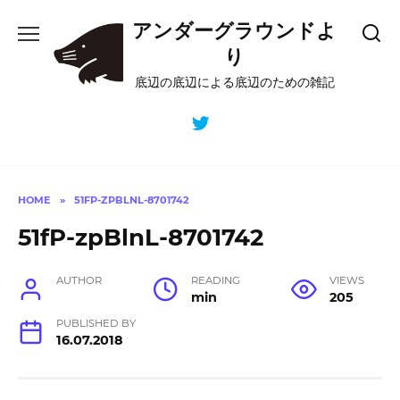
Skip
アンダーグラウンドよ
to
content
り
底辺の底辺による底辺のための雑記
HOME
»
51FP-ZPBLNL-8701742
51fP-zpBlnL-8701742
AUTHOR
READING
VIEWS
min
205
PUBLISHED BY
16.07.2018