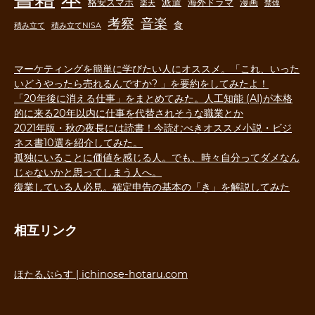
派遣
格安スマホ
海外ドラマ
漫画
楽天
禁煙
音楽
考察
食
積み立て
積み立てNISA
マーケティングを簡単に学びたい人にオススメ。「これ、いった
いどうやったら売れるんですか? 」を要約をしてみたよ！
「20年後に消える仕事」をまとめてみた。人工知能 (AI)が本格
的に来る20年以内に仕事を代替されそうな職業とか
2021年版・秋の夜長には読書！今読むべきオススメ小説・ビジ
ネス書10選を紹介してみた。
孤独にいることに価値を感じる人。でも、時々自分ってダメなん
じゃないかと思ってしまう人へ。
復業している人必見。確定申告の基本の「き」を解説してみた
相互リンク
ほたるぷらす | ichinose-hotaru.com