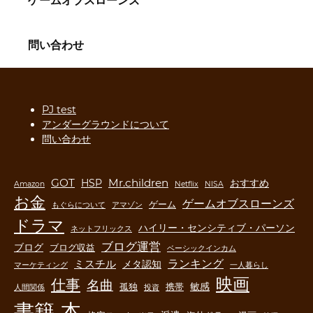
ゲームオブスローンズ
問い合わせ
PJ test
アンダーグラウンドについて
問い合わせ
GOT
Mr.children
HSP
おすすめ
Amazon
Netflix
NISA
お金
ゲームオブスローンズ
ゲーム
もぐらについて
アマゾン
ドラマ
ハイリー・センシティブ・パーソン
ネットフリックス
ブログ運営
ブログ
ブログ収益
ベーシックインカム
ランキング
ミスチル
メタ認知
マーケティング
一人暮らし
映画
仕事
名曲
敏感
孤独
携帯
人間関係
投資
書籍
本