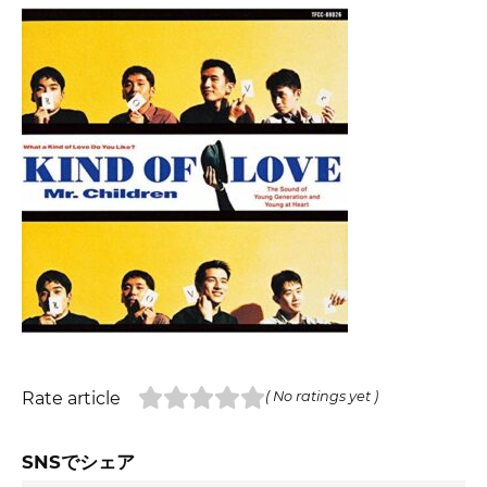
Rate article
( No ratings yet )
SNSでシェア