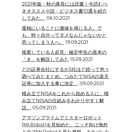
2021年版・秋の夜長には読書！今読むべ
きオススメ小説・ビジネス書10選を紹介
してみた。
06.10.2021
孤独にいることに価値を感じる人。で
も、時々自分ってダメなんじゃないかと
思ってしまう人へ。
19.09.2021
復業している人必見。確定申告の基本の
「き」を解説してみた
15.09.2021
どの証券会社にするか5社ほど絞って色々
調べてみたまとめ。つみたてNISAの楽天
証券に加入する事に決定。
09.09.2021
積み立てNISAをこれから始める人に。積
み立てNISAの仕組みをわかりやすく解
説。
05.09.2021
アマゾンプライムでミスターロボット
(Mr.Robot)を見始めた。ニッチ向け海外
ドラマMr.Robotを見た感想。ネタバレな