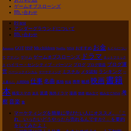
おカネの話
ゲームオブスローンズ
問い合わせ
PJ test
アンダーグラウンドについて
問い合わせ
お金
GOT
Mr.children
HSP
おすすめ
Amazon
Netflix
NISA
もぐらについ
ドラマ
ゲームオブスローンズ
ゲーム
て
アマゾン
ネットフリック
ブログ運
ハイリー・センシティブ・パーソン
ブログ
ブログ収益
ス
営
ランキング
ミスチル
メタ認知
ベーシックインカム
マーケティング
一
書籍
映画
仕事
名曲
敏感
孤独
携帯
人暮らし
人間関係
投資
本
考
派遣
格安スマホ
海外ドラマ
漫画
楽天
禁煙
積み立て
積み立てNISA
察
音楽
食
マーケティングを簡単に学びたい人にオススメ。「こ
れ、いったいどうやったら売れるんですか? 」を要約
をしてみたよ！