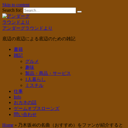
Skip to content
Search for:
アンダーグラウンドより
底辺の底辺による底辺のための雑記
書籍
雑記
グルメ
趣味
製品・商品・サービス
1人暮らし
ミスチル
仕事
Info
おカネの話
ゲームオブスローンズ
問い合わせ
Home
»
乃木坂46の名曲（おすすめ）をファンが紹介すると