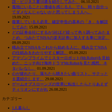
説・ビジネス書10選を紹介してみた。
06.10.2021
孤独にいることに価値を感じる人。でも、時々自分っ
てダメなんじゃないかと思ってしまう人へ。
19.09.2021
復業している人必見。確定申告の基本の「き」を解説
してみた
15.09.2021
どの証券会社にするか5社ほど絞って色々調べてみたま
とめ。つみたてNISAの楽天証券に加入する事に決定。
09.09.2021
積み立てNISAをこれから始める人に。積み立てNISA
の仕組みをわかりやすく解説。
05.09.2021
アマゾンプライムでミスターロボット(Mr.Robot)を見始
めた。ニッチ向け海外ドラマMr.Robotを見た感想。ネ
タバレなし。
01.09.2021
心が疲れたり、落ちたら聴きたい曲リスト。サクッと
６選紹介します。
29.08.2021
ゲームオブスローンズの世界に転生したらとりあえず
ティリオンにすがれ
26.08.2021
カテゴリー
1人暮らし