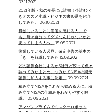
03.11.2021
2021年版・秋の夜長には読書！今読むべ
きオススメ小説・ビジネス書10選を紹介
してみた。
06.10.2021
孤独にいることに価値を感じる人。で
も、時々自分ってダメなんじゃないかと
思ってしまう人へ。
19.09.2021
復業している人必見。確定申告の基本の
「き」を解説してみた
15.09.2021
どの証券会社にするか5社ほど絞って色々
調べてみたまとめ。つみたてNISAの楽天
証券に加入する事に決定。
09.09.2021
積み立てNISAをこれから始める人に。積
み立てNISAの仕組みをわかりやすく解
説。
05.09.2021
アマゾンプライムでミスターロボット