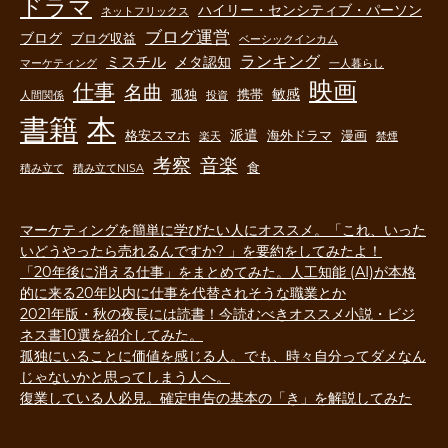
ドラマ
ハイリー・センシティブ・パーソン
ネットフリックス
ブログ運営
ブログ
ブログ収益
ベーシックインカム
ランキング
ミスチル
メタ認知
マーケティング
一人暮らし
映画
仕事
名曲
敏感
孤独
携帯
人間関係
投資
書籍
本
派遣
格安スマホ
海外ドラマ
漫画
楽天
禁煙
音楽
考察
食
積み立て
積み立てNISA
マーケティングを簡単に学びたい人にオススメ。「これ、いった
いどうやったら売れるんですか? 」を要約をしてみたよ！
「20年後に消える仕事」をまとめてみた。人工知能 (AI)が本格
的に来る20年以内に仕事を代替されそうな職業とか
2021年版・秋の夜長には読書！今読むべきオススメ小説・ビジ
ネス書10選を紹介してみた。
孤独にいることに価値を感じる人。でも、時々自分ってダメなん
じゃないかと思ってしまう人へ。
復業している人必見。確定申告の基本の「き」を解説してみた