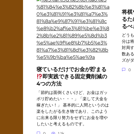
将棋
るた
るべ
どうも
分は
対局
数あ
ズが
寝ているだけでお金が貯まる
0
即実践できる固定費削減の
4つの方法
「節約は面倒くさいけど、お金はガッ
ポリ貯めたい・・・」「楽して大金を
稼ぎたい！」 基本的に人間というのは
楽をしたがる生き物であり、このよう
に出来る限り努力をせずにお金を増や
したいと考えるものです。
0
1.1k.