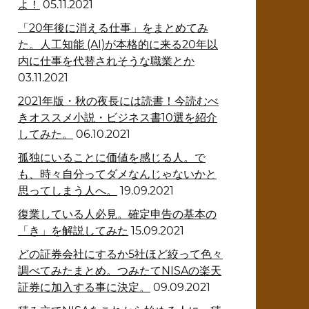
よ！
05.11.2021
「20年後に消える仕事」をまとめてみ
た。人工知能 (AI)が本格的に来る20年以
内に仕事を代替されそうな職業とか
03.11.2021
2021年版・秋の夜長には読書！今読むべ
きオススメ小説・ビジネス書10選を紹介
してみた。
06.10.2021
孤独にいることに価値を感じる人。で
も、時々自分ってダメなんじゃないかと
思ってしまう人へ。
19.09.2021
復業している人必見。確定申告の基本の
「き」を解説してみた
15.09.2021
どの証券会社にするか5社ほど絞って色々
調べてみたまとめ。つみたてNISAの楽天
証券に加入する事に決定。
09.09.2021