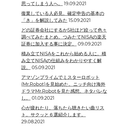
思ってしまう人へ。
19.09.2021
復業している人必見。確定申告の基本の
「き」を解説してみた
15.09.2021
どの証券会社にするか5社ほど絞って色々
調べてみたまとめ。つみたてNISAの楽天
証券に加入する事に決定。
09.09.2021
積み立てNISAをこれから始める人に。積
み立てNISAの仕組みをわかりやすく解
説。
05.09.2021
アマゾンプライムでミスターロボット
(Mr.Robot)を見始めた。ニッチ向け海外
ドラマMr.Robotを見た感想。ネタバレな
し。
01.09.2021
心が疲れたり、落ちたら聴きたい曲リス
ト。サクッと６選紹介します。
29.08.2021