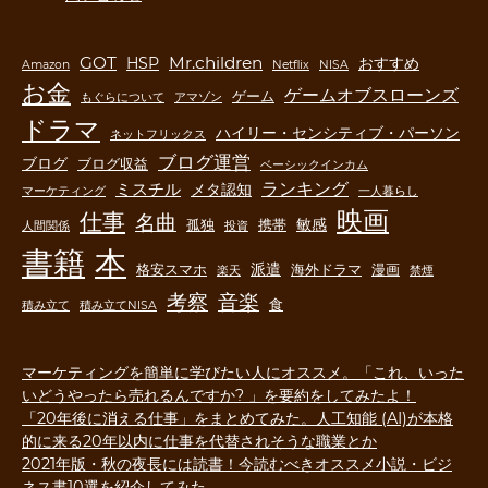
GOT
Mr.children
HSP
おすすめ
Amazon
Netflix
NISA
お金
ゲームオブスローンズ
ゲーム
もぐらについて
アマゾン
ドラマ
ハイリー・センシティブ・パーソン
ネットフリックス
ブログ運営
ブログ
ブログ収益
ベーシックインカム
ランキング
ミスチル
メタ認知
マーケティング
一人暮らし
映画
仕事
名曲
敏感
孤独
携帯
人間関係
投資
書籍
本
派遣
格安スマホ
海外ドラマ
漫画
楽天
禁煙
音楽
考察
食
積み立て
積み立てNISA
マーケティングを簡単に学びたい人にオススメ。「これ、いった
いどうやったら売れるんですか? 」を要約をしてみたよ！
「20年後に消える仕事」をまとめてみた。人工知能 (AI)が本格
的に来る20年以内に仕事を代替されそうな職業とか
2021年版・秋の夜長には読書！今読むべきオススメ小説・ビジ
ネス書10選を紹介してみた。