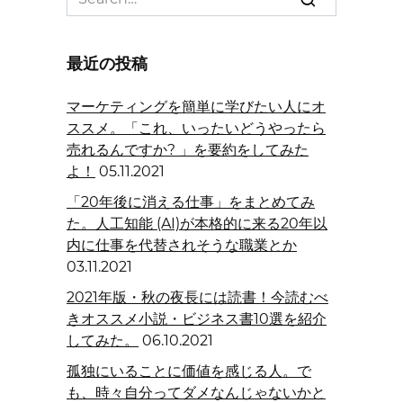
for:
最近の投稿
マーケティングを簡単に学びたい人にオ
ススメ。「これ、いったいどうやったら
売れるんですか? 」を要約をしてみた
よ！
05.11.2021
「20年後に消える仕事」をまとめてみ
た。人工知能 (AI)が本格的に来る20年以
内に仕事を代替されそうな職業とか
03.11.2021
2021年版・秋の夜長には読書！今読むべ
きオススメ小説・ビジネス書10選を紹介
してみた。
06.10.2021
孤独にいることに価値を感じる人。で
も、時々自分ってダメなんじゃないかと