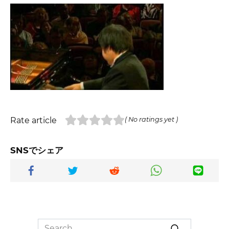
Rate article
( No ratings yet )
SNSでシェア
Search