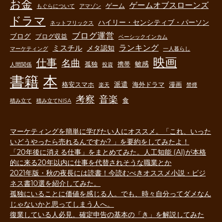
お金
ゲームオブスローンズ
ゲーム
もぐらについて
アマゾン
ドラマ
ハイリー・センシティブ・パーソン
ネットフリックス
ブログ運営
ブログ
ブログ収益
ベーシックインカム
ランキング
ミスチル
メタ認知
マーケティング
一人暮らし
映画
仕事
名曲
敏感
孤独
携帯
人間関係
投資
書籍
本
派遣
格安スマホ
海外ドラマ
漫画
楽天
禁煙
音楽
考察
食
積み立て
積み立てNISA
マーケティングを簡単に学びたい人にオススメ。「これ、いった
いどうやったら売れるんですか? 」を要約をしてみたよ！
「20年後に消える仕事」をまとめてみた。人工知能 (AI)が本格
的に来る20年以内に仕事を代替されそうな職業とか
2021年版・秋の夜長には読書！今読むべきオススメ小説・ビジ
ネス書10選を紹介してみた。
孤独にいることに価値を感じる人。でも、時々自分ってダメなん
じゃないかと思ってしまう人へ。
復業している人必見。確定申告の基本の「き」を解説してみた