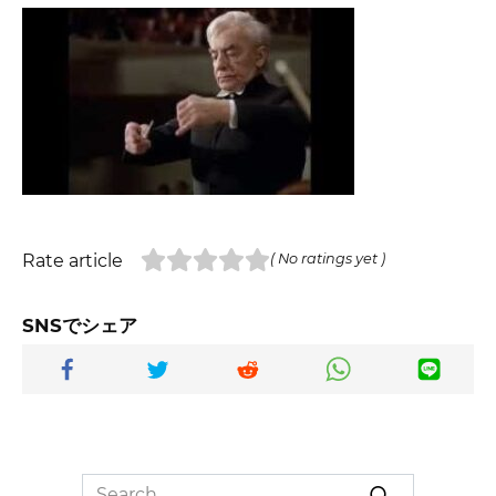
Rate article
( No ratings yet )
SNSでシェア
Search