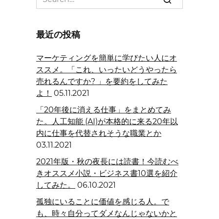
for:
最近の投稿
マーケティングを簡単に学びたい人にオ
ススメ。「これ、いったいどうやったら
売れるんですか? 」を要約をしてみた
よ！
05.11.2021
「20年後に消える仕事」をまとめてみ
た。人工知能 (AI)が本格的に来る20年以
内に仕事を代替されそうな職業とか
03.11.2021
2021年版・秋の夜長には読書！今読むべ
きオススメ小説・ビジネス書10選を紹介
してみた。
06.10.2021
孤独にいることに価値を感じる人。で
も、時々自分ってダメなんじゃないかと