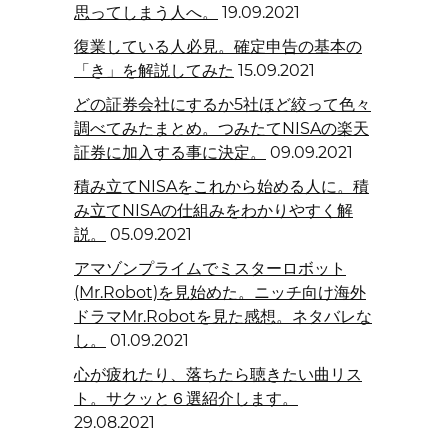
思ってしまう人へ。
19.09.2021
復業している人必見。確定申告の基本の
「き」を解説してみた
15.09.2021
どの証券会社にするか5社ほど絞って色々
調べてみたまとめ。つみたてNISAの楽天
証券に加入する事に決定。
09.09.2021
積み立てNISAをこれから始める人に。積
み立てNISAの仕組みをわかりやすく解
説。
05.09.2021
アマゾンプライムでミスターロボット
(Mr.Robot)を見始めた。ニッチ向け海外
ドラマMr.Robotを見た感想。ネタバレな
し。
01.09.2021
心が疲れたり、落ちたら聴きたい曲リス
ト。サクッと６選紹介します。
29.08.2021