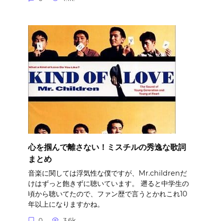
心を掴んで離さない！ミスチルの秀逸な歌詞
まとめ
音楽に関しては浮気性な僕ですが、Mr.childrenだ
けはずっと飽きずに聴いています。 遡ると中学生の
頃から聴いてたので、ファン歴で言うとかれこれ10
年以上になりますかね。
0
3.6k.