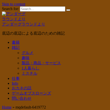
Skip to content
Search for:
アンダーグラウンドより
底辺の底辺による底辺のための雑記
書籍
雑記
グルメ
趣味
製品・商品・サービス
1人暮らし
ミスチル
仕事
Info
おカネの話
ゲームオブスローンズ
問い合わせ
Home
»
mqdefault-6419772