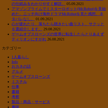
の仕組みをわかりやすく解説。
05.09.2021
アマゾンプライムでミスターロボット(Mr.Robot)を見始
めた。ニッチ向け海外ドラマMr.Robotを見た感想。ネ
タバレなし。
01.09.2021
心が疲れたり、落ちたら聴きたい曲リスト。サクッと
６選紹介します。
29.08.2021
ゲームオブスローンズの世界に転生したらとりあえず
ティリオンにすがれ
26.08.2021
カテゴリー
1人暮らし
Info
おカネの話
グルメ
ゲームオブスローンズ
ミスチル
仕事
書籍
考察
製品・商品・サービス
趣味