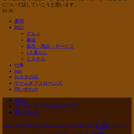
について話していこうと思います。
0
1.5k.
書籍
雑記
グルメ
趣味
製品・商品・サービス
1人暮らし
ミスチル
仕事
Info
おカネの話
ゲームオブスローンズ
問い合わせ
PJ test
アンダーグラウンドについて
問い合わせ
お金
GOT
Mr.children
HSP
おすすめ
Amazon
Netflix
NISA
もぐらについ