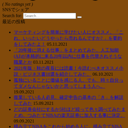
( No ratings yet )
SNSでシェア
Search for:
最近の投稿
マーケティングを簡単に学びたい人にオススメ。「こ
れ、いったいどうやったら売れるんですか? 」を要約
をしてみたよ！
05.11.2021
「20年後に消える仕事」をまとめてみた。人工知能
(AI)が本格的に来る20年以内に仕事を代替されそうな
職業とか
03.11.2021
2021年版・秋の夜長には読書！今読むべきオススメ小
説・ビジネス書10選を紹介してみた。
06.10.2021
孤独にいることに価値を感じる人。でも、時々自分っ
てダメなんじゃないかと思ってしまう人へ。
19.09.2021
復業している人必見。確定申告の基本の「き」を解説
してみた
15.09.2021
どの証券会社にするか5社ほど絞って色々調べてみたま
とめ。つみたてNISAの楽天証券に加入する事に決定。
09.09.2021
積み立てNISAをこれから始める人に。積み立てNISA