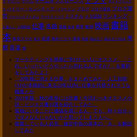
ドラマ
ゲームオブスローンズ
ゲーム
て
アマゾン
ネットフリック
ブログ運
ハイリー・センシティブ・パーソン
ブログ
ブログ収益
ス
営
ランキング
ミスチル
メタ認知
ベーシックインカム
マーケティング
一
書籍
映画
仕事
名曲
敏感
孤独
携帯
人暮らし
人間関係
投資
本
考
派遣
格安スマホ
海外ドラマ
漫画
楽天
禁煙
積み立て
積み立てNISA
察
音楽
食
マーケティングを簡単に学びたい人にオススメ。「こ
れ、いったいどうやったら売れるんですか? 」を要約
をしてみたよ！
「20年後に消える仕事」をまとめてみた。人工知能
(AI)が本格的に来る20年以内に仕事を代替されそうな
職業とか
2021年版・秋の夜長には読書！今読むべきオススメ小
説・ビジネス書10選を紹介してみた。
孤独にいることに価値を感じる人。でも、時々自分っ
てダメなんじゃないかと思ってしまう人へ。
復業している人必見。確定申告の基本の「き」を解説
してみた