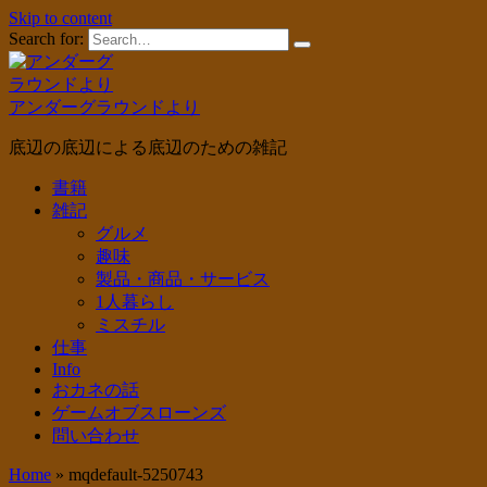
Skip to content
Search for:
アンダーグラウンドより
底辺の底辺による底辺のための雑記
書籍
雑記
グルメ
趣味
製品・商品・サービス
1人暮らし
ミスチル
仕事
Info
おカネの話
ゲームオブスローンズ
問い合わせ
Home
»
mqdefault-5250743