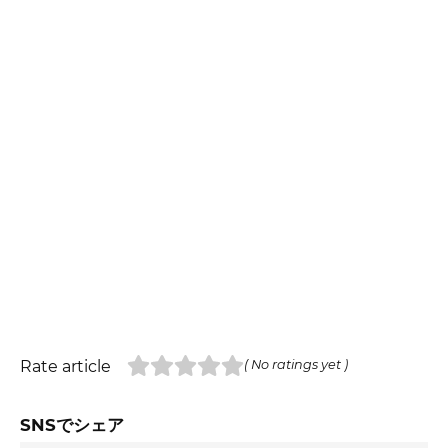
Rate article
( No ratings yet )
SNSでシェア