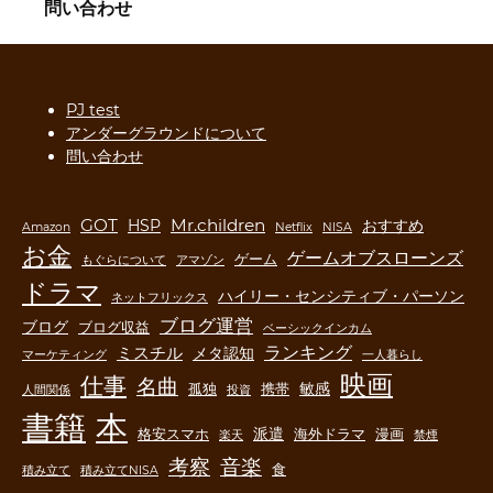
問い合わせ
PJ test
アンダーグラウンドについて
問い合わせ
GOT
Mr.children
HSP
おすすめ
Amazon
Netflix
NISA
お金
ゲームオブスローンズ
ゲーム
もぐらについて
アマゾン
ドラマ
ハイリー・センシティブ・パーソン
ネットフリックス
ブログ運営
ブログ
ブログ収益
ベーシックインカム
ランキング
ミスチル
メタ認知
マーケティング
一人暮らし
映画
仕事
名曲
敏感
孤独
携帯
人間関係
投資
書籍
本
派遣
格安スマホ
海外ドラマ
漫画
楽天
禁煙
音楽
考察
食
積み立て
積み立てNISA