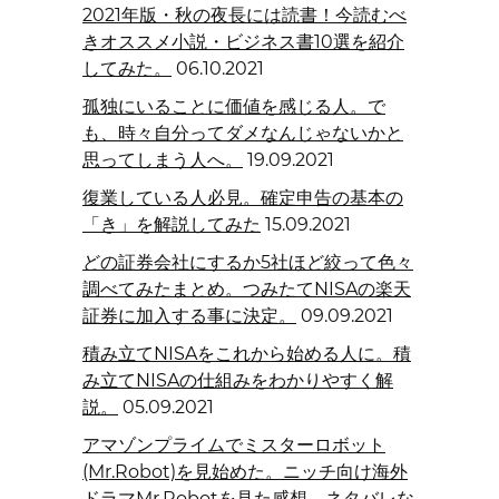
2021年版・秋の夜長には読書！今読むべ
きオススメ小説・ビジネス書10選を紹介
してみた。
06.10.2021
孤独にいることに価値を感じる人。で
も、時々自分ってダメなんじゃないかと
思ってしまう人へ。
19.09.2021
復業している人必見。確定申告の基本の
「き」を解説してみた
15.09.2021
どの証券会社にするか5社ほど絞って色々
調べてみたまとめ。つみたてNISAの楽天
証券に加入する事に決定。
09.09.2021
積み立てNISAをこれから始める人に。積
み立てNISAの仕組みをわかりやすく解
説。
05.09.2021
アマゾンプライムでミスターロボット
(Mr.Robot)を見始めた。ニッチ向け海外
ドラマMr.Robotを見た感想。ネタバレな