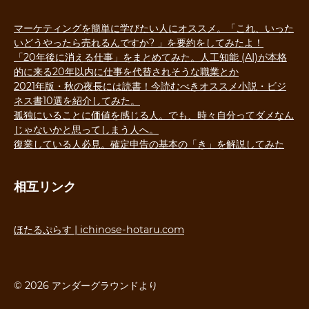
マーケティングを簡単に学びたい人にオススメ。「これ、いった
いどうやったら売れるんですか? 」を要約をしてみたよ！
「20年後に消える仕事」をまとめてみた。人工知能 (AI)が本格
的に来る20年以内に仕事を代替されそうな職業とか
2021年版・秋の夜長には読書！今読むべきオススメ小説・ビジ
ネス書10選を紹介してみた。
孤独にいることに価値を感じる人。でも、時々自分ってダメなん
じゃないかと思ってしまう人へ。
復業している人必見。確定申告の基本の「き」を解説してみた
相互リンク
ほたるぷらす | ichinose-hotaru.com
© 2026 アンダーグラウンドより