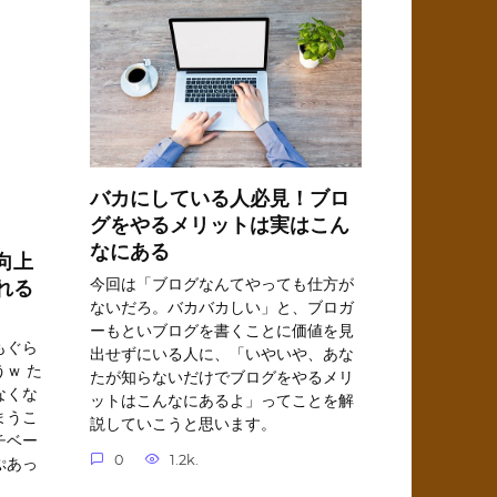
バカにしている人必見！ブロ
グをやるメリットは実はこん
なにある
向上
今回は「ブログなんてやっても仕方が
れる
ないだろ。バカバカしい」と、ブロガ
ーもといブログを書くことに価値を見
もぐら
出せずにいる人に、「いやいや、あな
ｗ た
たが知らないだけでブログをやるメリ
なくな
ットはこんなにあるよ」ってことを解
まうこ
説していこうと思います。
チベー
0
1.2k.
ぷあっ