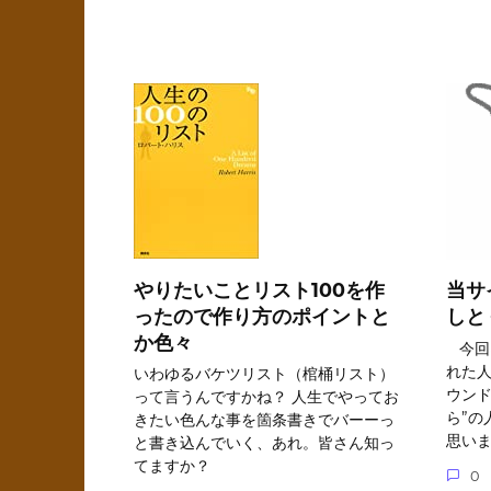
やりたいことリスト100を作
当サ
ったので作り方のポイントと
しと
か色々
今回
れた
いわゆるバケツリスト（棺桶リスト）
ウンド
って言うんですかね？ 人生でやってお
ら”の
きたい色んな事を箇条書きでバーーっ
思い
と書き込んでいく、あれ。皆さん知っ
てますか？
0