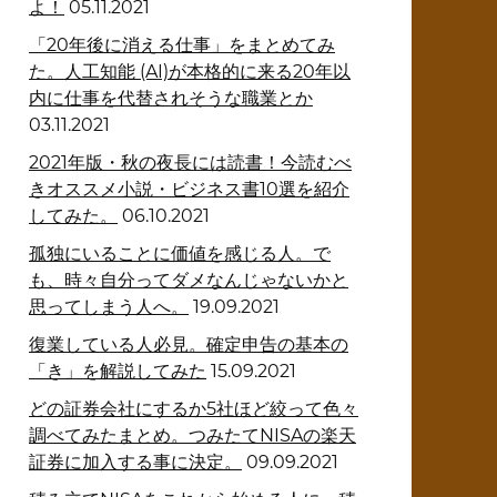
よ！
05.11.2021
「20年後に消える仕事」をまとめてみ
た。人工知能 (AI)が本格的に来る20年以
内に仕事を代替されそうな職業とか
03.11.2021
2021年版・秋の夜長には読書！今読むべ
きオススメ小説・ビジネス書10選を紹介
してみた。
06.10.2021
孤独にいることに価値を感じる人。で
も、時々自分ってダメなんじゃないかと
思ってしまう人へ。
19.09.2021
復業している人必見。確定申告の基本の
「き」を解説してみた
15.09.2021
どの証券会社にするか5社ほど絞って色々
調べてみたまとめ。つみたてNISAの楽天
証券に加入する事に決定。
09.09.2021