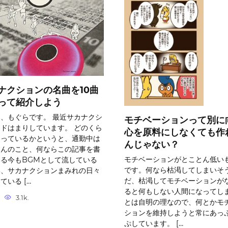
ナクションの名曲を10曲
って紹介しよう
、もぐらです。 最近サカナクシ
モチベーションって別に
ドはまりしています。 どのくら
心を原料にしなくても作
マっているかというと、通勤中は
んじゃない？
ろんのこと、何ならこの記事を書
モチベーションがとことん低い
る今もBGMとして流している
です。何なら枯渇してしまいそう
い、サカナクションまみれの日々
だ、枯渇してモチベーションが
ている […
ると何もしない人間になってし
3.1k.
とは自明の理なので、何とかモ
ションを維持しようと常にあっ
ぷしています。 […