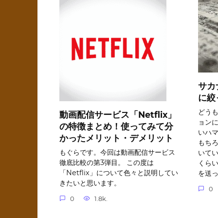
サカ
に絞
どうも
動画配信サービス「Netflix」
ョンに
の特徴まとめ！使ってみて分
いハ
かったメリット・デメリット
もち
もぐらです。今回は動画配信サービス
いてい
徹底比較の第3弾目。 この度は
くら
「Netflix」について色々と説明してい
を送っ
きたいと思います。
0
0
1.8k.