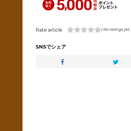
Rate article
( No ratings yet 
SNSでシェア