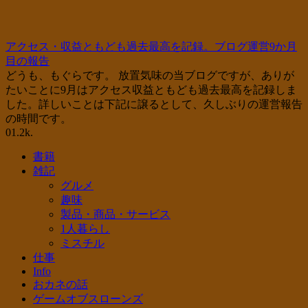
アクセス・収益ともども過去最高を記録。ブログ運営9か月
目の報告
どうも、もぐらです。 放置気味の当ブログですが、ありが
たいことに9月はアクセス収益ともども過去最高を記録しま
した。詳しいことは下記に譲るとして、久しぶりの運営報告
の時間です。
0
1.2k.
書籍
雑記
グルメ
趣味
製品・商品・サービス
1人暮らし
ミスチル
仕事
Info
おカネの話
ゲームオブスローンズ