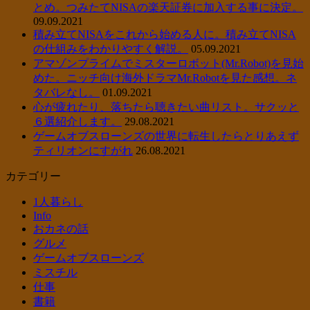
とめ。つみたてNISAの楽天証券に加入する事に決定。
09.09.2021
積み立てNISAをこれから始める人に。積み立てNISA
の仕組みをわかりやすく解説。
05.09.2021
アマゾンプライムでミスターロボット(Mr.Robot)を見始
めた。ニッチ向け海外ドラマMr.Robotを見た感想。ネ
タバレなし。
01.09.2021
心が疲れたり、落ちたら聴きたい曲リスト。サクッと
６選紹介します。
29.08.2021
ゲームオブスローンズの世界に転生したらとりあえず
ティリオンにすがれ
26.08.2021
カテゴリー
1人暮らし
Info
おカネの話
グルメ
ゲームオブスローンズ
ミスチル
仕事
書籍