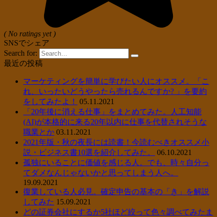
( No ratings yet )
SNSでシェア
Search for:
最近の投稿
マーケティングを簡単に学びたい人にオススメ。「こ
れ、いったいどうやったら売れるんですか? 」を要約
をしてみたよ！
05.11.2021
「20年後に消える仕事」をまとめてみた。人工知能
(AI)が本格的に来る20年以内に仕事を代替されそうな
職業とか
03.11.2021
2021年版・秋の夜長には読書！今読むべきオススメ小
説・ビジネス書10選を紹介してみた。
06.10.2021
孤独にいることに価値を感じる人。でも、時々自分っ
てダメなんじゃないかと思ってしまう人へ。
19.09.2021
復業している人必見。確定申告の基本の「き」を解説
してみた
15.09.2021
どの証券会社にするか5社ほど絞って色々調べてみたま