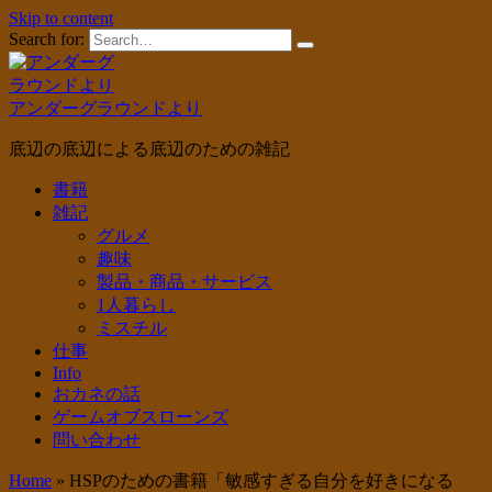
Skip to content
Search for:
アンダーグラウンドより
底辺の底辺による底辺のための雑記
書籍
雑記
グルメ
趣味
製品・商品・サービス
1人暮らし
ミスチル
仕事
Info
おカネの話
ゲームオブスローンズ
問い合わせ
Home
»
HSPのための書籍「敏感すぎる自分を好きになる