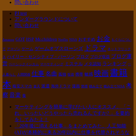
問い合わせ
PJ test
アンダーグラウンドについて
問い合わせ
お金
GOT
Mr.children
HSP
おすすめ
Amazon
Netflix
NISA
もぐらについ
ドラマ
ゲームオブスローンズ
ゲーム
て
アマゾン
ネットフリック
ブログ運
ハイリー・センシティブ・パーソン
ブログ
ブログ収益
ス
営
ランキング
ミスチル
メタ認知
ベーシックインカム
マーケティング
一
書籍
映画
仕事
名曲
敏感
孤独
携帯
人暮らし
人間関係
投資
本
考
派遣
格安スマホ
海外ドラマ
漫画
楽天
禁煙
積み立て
積み立てNISA
察
音楽
食
マーケティングを簡単に学びたい人にオススメ。「こ
れ、いったいどうやったら売れるんですか? 」を要約
をしてみたよ！
「20年後に消える仕事」をまとめてみた。人工知能
(AI)が本格的に来る20年以内に仕事を代替されそうな