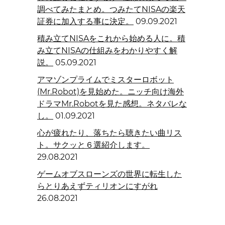
調べてみたまとめ。つみたてNISAの楽天
証券に加入する事に決定。
09.09.2021
積み立てNISAをこれから始める人に。積
み立てNISAの仕組みをわかりやすく解
説。
05.09.2021
アマゾンプライムでミスターロボット
(Mr.Robot)を見始めた。ニッチ向け海外
ドラマMr.Robotを見た感想。ネタバレな
し。
01.09.2021
心が疲れたり、落ちたら聴きたい曲リス
ト。サクッと６選紹介します。
29.08.2021
ゲームオブスローンズの世界に転生した
らとりあえずティリオンにすがれ
26.08.2021