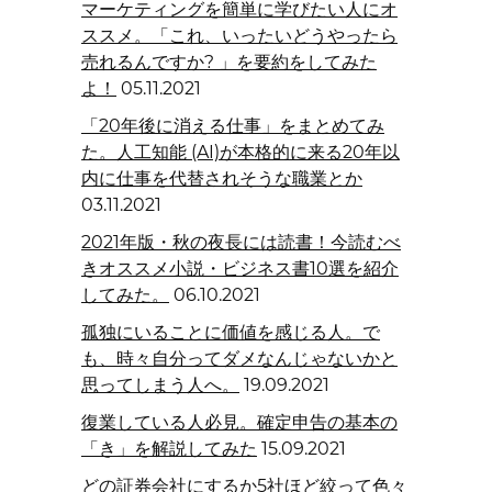
マーケティングを簡単に学びたい人にオ
ススメ。「これ、いったいどうやったら
売れるんですか? 」を要約をしてみた
よ！
05.11.2021
「20年後に消える仕事」をまとめてみ
た。人工知能 (AI)が本格的に来る20年以
内に仕事を代替されそうな職業とか
03.11.2021
2021年版・秋の夜長には読書！今読むべ
きオススメ小説・ビジネス書10選を紹介
してみた。
06.10.2021
孤独にいることに価値を感じる人。で
も、時々自分ってダメなんじゃないかと
思ってしまう人へ。
19.09.2021
復業している人必見。確定申告の基本の
「き」を解説してみた
15.09.2021
どの証券会社にするか5社ほど絞って色々