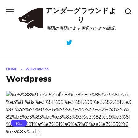
Skip
アンダーグラウンドよ
to
content
り
底辺の底辺による底辺のための雑記
HOME
»
WORDPRESS
Wordpress
雑記