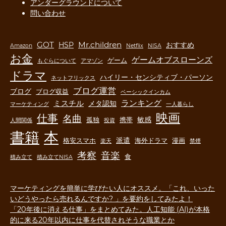
アンダーグラウンドについて
問い合わせ
GOT
Mr.children
HSP
おすすめ
Amazon
Netflix
NISA
お金
ゲームオブスローンズ
ゲーム
もぐらについて
アマゾン
ドラマ
ハイリー・センシティブ・パーソン
ネットフリックス
ブログ運営
ブログ
ブログ収益
ベーシックインカム
ランキング
ミスチル
メタ認知
マーケティング
一人暮らし
映画
仕事
名曲
敏感
孤独
携帯
人間関係
投資
書籍
本
派遣
格安スマホ
海外ドラマ
漫画
楽天
禁煙
音楽
考察
食
積み立て
積み立てNISA
マーケティングを簡単に学びたい人にオススメ。「これ、いった
いどうやったら売れるんですか? 」を要約をしてみたよ！
「20年後に消える仕事」をまとめてみた。人工知能 (AI)が本格
的に来る20年以内に仕事を代替されそうな職業とか