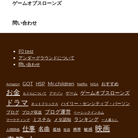
ゲームオブスローンズ
問い合わせ
PJ test
アンダーグラウンドについて
問い合わせ
GOT
Mr.children
HSP
おすすめ
Amazon
Netflix
NISA
お金
ゲームオブスローンズ
ゲーム
もぐらについて
アマゾン
ドラマ
ハイリー・センシティブ・パーソン
ネットフリックス
ブログ運営
ブログ
ブログ収益
ベーシックインカム
ランキング
ミスチル
メタ認知
マーケティング
一人暮らし
映画
仕事
名曲
敏感
孤独
携帯
人間関係
投資