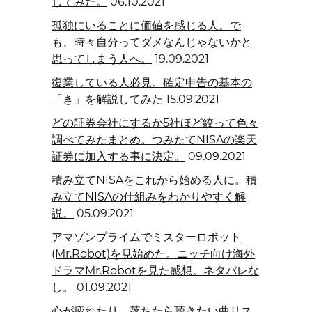
してみた。
06.10.2021
孤独にいることに価値を感じる人。で
も、時々自分ってダメなんじゃないかと
思ってしまう人へ。
19.09.2021
復業している人必見。確定申告の基本の
「き」を解説してみた
15.09.2021
どの証券会社にするか5社ほど絞って色々
調べてみたまとめ。つみたてNISAの楽天
証券に加入する事に決定。
09.09.2021
積み立てNISAをこれから始める人に。積
み立てNISAの仕組みをわかりやすく解
説。
05.09.2021
アマゾンプライムでミスターロボット
(Mr.Robot)を見始めた。ニッチ向け海外
ドラマMr.Robotを見た感想。ネタバレな
し。
01.09.2021
心が疲れたり、落ちたら聴きたい曲リス