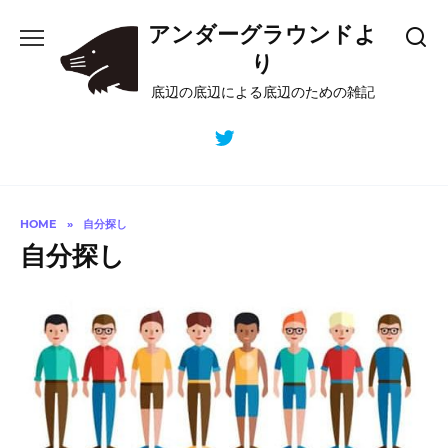
Skip
アンダーグラウンドよ
to
content
り
底辺の底辺による底辺のための雑記
HOME
»
自分探し
自分探し