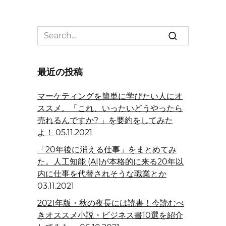
Search
for:
最近の投稿
マーケティングを簡単に学びたい人にオ
ススメ。「これ、いったいどうやったら
売れるんですか? 」を要約をしてみた
よ！
05.11.2021
「20年後に消える仕事」をまとめてみ
た。人工知能 (AI)が本格的に来る20年以
内に仕事を代替されそうな職業とか
03.11.2021
2021年版・秋の夜長には読書！今読むべ
きオススメ小説・ビジネス書10選を紹介