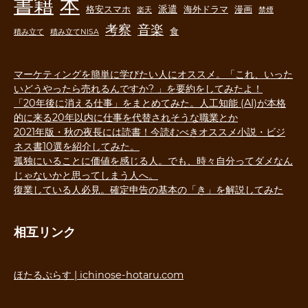
書籍
本
派遣
格安スマホ
海外ドラマ
漫画
楽天
禁煙
音楽
考察
食
積み立て
積み立てNISA
マーケティングを簡単に学びたい人にオススメ。「これ、いった
いどうやったら売れるんですか? 」を要約をしてみたよ！
「20年後に消える仕事」をまとめてみた。人工知能 (AI)が本格
的に来る20年以内に仕事を代替されそうな職業とか
2021年版・秋の夜長には読書！今読むべきオススメ小説・ビジ
ネス書10選を紹介してみた。
孤独にいることに価値を感じる人。でも、時々自分ってダメなん
じゃないかと思ってしまう人へ。
復業している人必見。確定申告の基本の「き」を解説してみた
相互リンク
ほたるぷらす | ichinose-hotaru.com