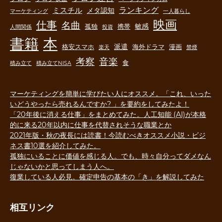
ランキング
ミスチル
メタ認知
マーケティング
一人暮らし
映画
仕事
名曲
敏感
孤独
携帯
人間関係
投資
書籍
本
派遣
格安スマホ
海外ドラマ
漫画
楽天
禁煙
音楽
考察
食
積み立て
積み立てNISA
マーケティングを簡単に学びたい人にオススメ。「これ、いった
いどうやったら売れるんですか? 」を要約をしてみたよ！
「20年後に消える仕事」をまとめてみた。人工知能 (AI)が本格
的に来る20年以内に仕事を代替されそうな職業とか
2021年版・秋の夜長には読書！今読むべきオススメ小説・ビジ
ネス書10選を紹介してみた。
孤独にいることに価値を感じる人。でも、時々自分ってダメなん
じゃないかと思ってしまう人へ。
復業している人必見。確定申告の基本の「き」を解説してみた
相互リンク