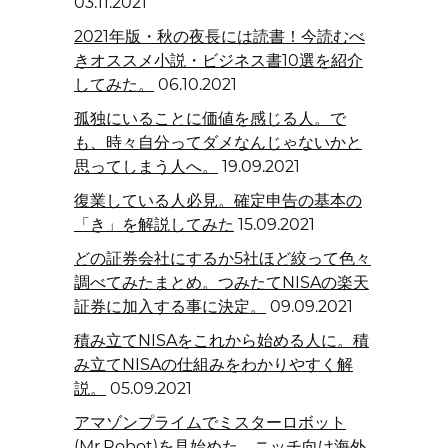
03.11.2021
2021年版・秋の夜長には読書！今読むべ
きオススメ小説・ビジネス書10選を紹介
してみた。
06.10.2021
孤独にいることに価値を感じる人。で
も、時々自分ってダメなんじゃないかと
思ってしまう人へ。
19.09.2021
復業している人必見。確定申告の基本の
「き」を解説してみた
15.09.2021
どの証券会社にするか5社ほど絞って色々
調べてみたまとめ。つみたてNISAの楽天
証券に加入する事に決定。
09.09.2021
積み立てNISAをこれから始める人に。積
み立てNISAの仕組みをわかりやすく解
説。
05.09.2021
アマゾンプライムでミスターロボット
(Mr.Robot)を見始めた。ニッチ向け海外