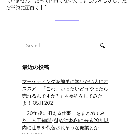
ていません。だって面白くないんですもんｗ しかし、た
だ単純に面白く […]
Search
for:
最近の投稿
マーケティングを簡単に学びたい人にオ
ススメ。「これ、いったいどうやったら
売れるんですか? 」を要約をしてみた
よ！
05.11.2021
「20年後に消える仕事」をまとめてみ
た。人工知能 (AI)が本格的に来る20年以
内に仕事を代替されそうな職業とか