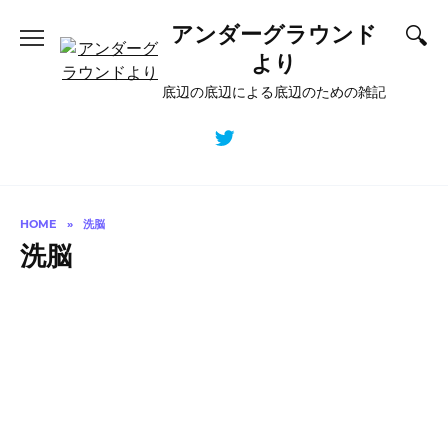
Skip
アンダーグラウンド
to
content
より
底辺の底辺による底辺のための雑記
HOME
»
洗脳
洗脳