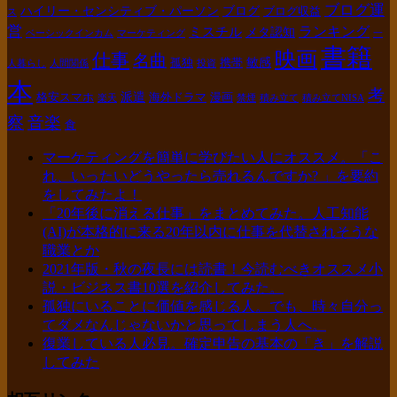
ブログ運
ハイリー・センシティブ・パーソン
ブログ
ブログ収益
ス
営
ランキング
ミスチル
メタ認知
ベーシックインカム
マーケティング
一
書籍
映画
仕事
名曲
敏感
孤独
携帯
人暮らし
人間関係
投資
本
考
派遣
格安スマホ
海外ドラマ
漫画
楽天
禁煙
積み立て
積み立てNISA
察
音楽
食
マーケティングを簡単に学びたい人にオススメ。「こ
れ、いったいどうやったら売れるんですか? 」を要約
をしてみたよ！
「20年後に消える仕事」をまとめてみた。人工知能
(AI)が本格的に来る20年以内に仕事を代替されそうな
職業とか
2021年版・秋の夜長には読書！今読むべきオススメ小
説・ビジネス書10選を紹介してみた。
孤独にいることに価値を感じる人。でも、時々自分っ
てダメなんじゃないかと思ってしまう人へ。
復業している人必見。確定申告の基本の「き」を解説
してみた