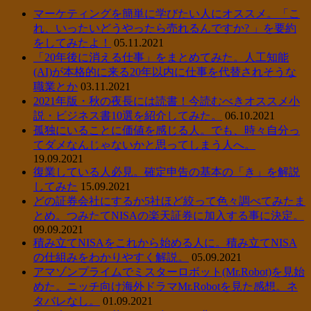
マーケティングを簡単に学びたい人にオススメ。「こ
れ、いったいどうやったら売れるんですか? 」を要約
をしてみたよ！
05.11.2021
「20年後に消える仕事」をまとめてみた。人工知能
(AI)が本格的に来る20年以内に仕事を代替されそうな
職業とか
03.11.2021
2021年版・秋の夜長には読書！今読むべきオススメ小
説・ビジネス書10選を紹介してみた。
06.10.2021
孤独にいることに価値を感じる人。でも、時々自分っ
てダメなんじゃないかと思ってしまう人へ。
19.09.2021
復業している人必見。確定申告の基本の「き」を解説
してみた
15.09.2021
どの証券会社にするか5社ほど絞って色々調べてみたま
とめ。つみたてNISAの楽天証券に加入する事に決定。
09.09.2021
積み立てNISAをこれから始める人に。積み立てNISA
の仕組みをわかりやすく解説。
05.09.2021
アマゾンプライムでミスターロボット(Mr.Robot)を見始
めた。ニッチ向け海外ドラマMr.Robotを見た感想。ネ
タバレなし。
01.09.2021