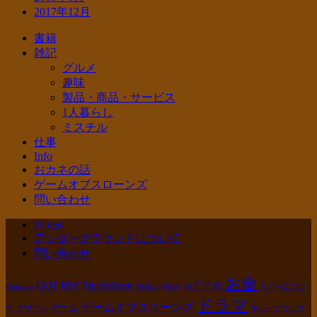
2017年12月
書籍
雑記
グルメ
趣味
製品・商品・サービス
1人暮らし
ミスチル
仕事
Info
おカネの話
ゲームオブスローンズ
問い合わせ
PJ test
アンダーグラウンドについて
問い合わせ
お金
GOT
Mr.children
HSP
おすすめ
Amazon
Netflix
NISA
もぐらについ
ドラマ
ゲームオブスローンズ
ゲーム
て
アマゾン
ネットフリック