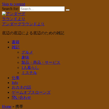
Skip to content
Search for:
アンダーグラウンドより
底辺の底辺による底辺のための雑記
書籍
雑記
グルメ
趣味
製品・商品・サービス
1人暮らし
ミスチル
仕事
Info
おカネの話
ゲームオブスローンズ
問い合わせ
Home
»
携帯