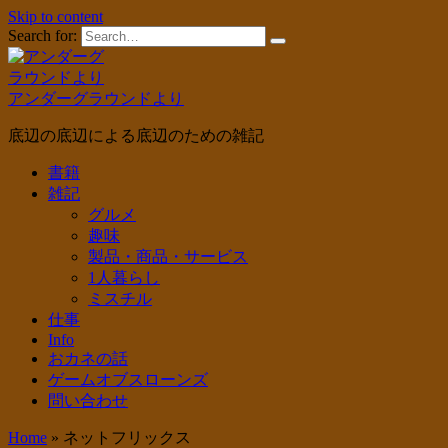
Skip to content
Search for:
アンダーグラウンドより
底辺の底辺による底辺のための雑記
書籍
雑記
グルメ
趣味
製品・商品・サービス
1人暮らし
ミスチル
仕事
Info
おカネの話
ゲームオブスローンズ
問い合わせ
Home
»
ネットフリックス