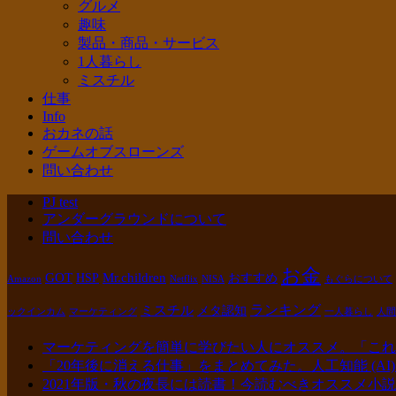
グルメ
趣味
製品・商品・サービス
1人暮らし
ミスチル
仕事
Info
おカネの話
ゲームオブスローンズ
問い合わせ
PJ test
アンダーグラウンドについて
問い合わせ
お金
GOT
Mr.children
HSP
おすすめ
Amazon
Netflix
NISA
もぐらについて
ランキング
ミスチル
メタ認知
ックインカム
マーケティング
一人暮らし
人間
マーケティングを簡単に学びたい人にオススメ。「これ
「20年後に消える仕事」をまとめてみた。人工知能 (A
2021年版・秋の夜長には読書！今読むべきオススメ小