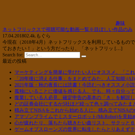
趣味
ネットフリックスで視聴可能な動画一覧※目ぼしい作品のみ
17.04.2018
0
2.4k.
もぐら
今現在（2018年4月）ネットフリックスを利用しているも
ておきたい！」という方だったり、「ネットフリッ […]
Search for:
最近の投稿
マーケティングを簡単に学びたい人にオススメ。「これ
「20年後に消える仕事」をまとめてみた。人工知能 (A
2021年版・秋の夜長には読書！今読むべきオススメ小
孤独にいることに価値を感じる人。でも、時々自分って
復業している人必見。確定申告の基本の「き」を解説し
どの証券会社にするか5社ほど絞って色々調べてみたまと
積み立てNISAをこれから始める人に。積み立てNISA
アマゾンプライムでミスターロボット(Mr.Robot)を見
心が疲れたり、落ちたら聴きたい曲リスト。サクッと６
ゲームオブスローンズの世界に転生したらとりあえずテ