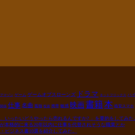
ドラマ
ゲームオブスローンズ
ハ
ゲーム
アマゾン
ネットフリックス
本
書籍
映画
仕事
名曲
敏感
孤独
携帯
格安スマホ
関係
投資
、いったいどうやったら売れるんですか? 」を要約をしてみた
I)が本格的に来る20年以内に仕事を代替されそうな職業とか
説・ビジネス書10選を紹介してみた。