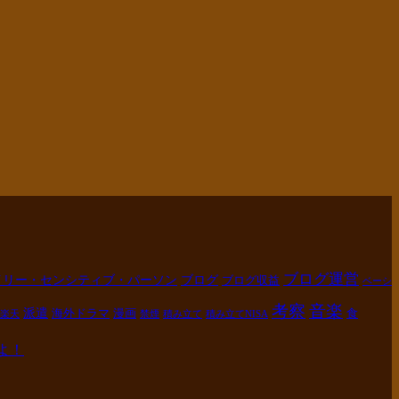
ブログ運営
イリー・センシティブ・パーソン
ブログ
ブログ収益
ベーシ
考察
音楽
派遣
海外ドラマ
漫画
食
楽天
禁煙
積み立て
積み立てNISA
よ！