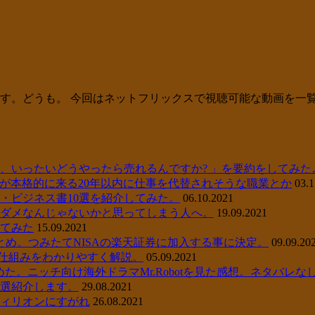
のです。どうも。 今回はネットフリックスで視聴可能な動画を一
、いったいどうやったら売れるんですか? 」を要約をしてみた
I)が本格的に来る20年以内に仕事を代替されそうな職業とか
03.1
説・ビジネス書10選を紹介してみた。
06.10.2021
ダメなんじゃないかと思ってしまう人へ。
19.09.2021
てみた
15.09.2021
め。つみたてNISAの楽天証券に加入する事に決定。
09.09.20
の仕組みをわかりやすく解説。
05.09.2021
始めた。ニッチ向け海外ドラマMr.Robotを見た感想。ネタバレな
選紹介します。
29.08.2021
ィリオンにすがれ
26.08.2021