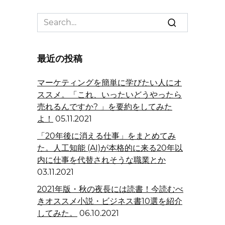
Search
for:
最近の投稿
マーケティングを簡単に学びたい人にオ
ススメ。「これ、いったいどうやったら
売れるんですか? 」を要約をしてみた
よ！
05.11.2021
「20年後に消える仕事」をまとめてみ
た。人工知能 (AI)が本格的に来る20年以
内に仕事を代替されそうな職業とか
03.11.2021
2021年版・秋の夜長には読書！今読むべ
きオススメ小説・ビジネス書10選を紹介
してみた。
06.10.2021