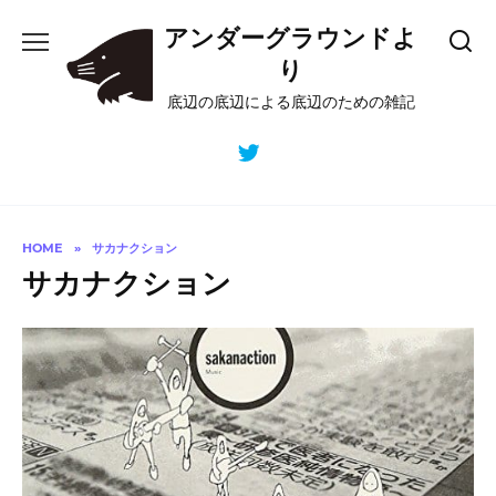
Skip
アンダーグラウンドよ
to
content
り
底辺の底辺による底辺のための雑記
HOME
»
サカナクション
サカナクション