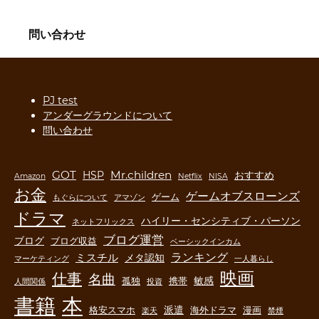
問い合わせ
PJ test
アンダーグラウンドについて
問い合わせ
GOT
Mr.children
HSP
おすすめ
Amazon
Netflix
NISA
お金
ゲームオブスローンズ
ゲーム
もぐらについて
アマゾン
ドラマ
ハイリー・センシティブ・パーソン
ネットフリックス
ブログ運営
ブログ
ブログ収益
ベーシックインカム
ランキング
ミスチル
メタ認知
マーケティング
一人暮らし
映画
仕事
名曲
敏感
孤独
携帯
人間関係
投資
書籍
本
派遣
格安スマホ
海外ドラマ
漫画
楽天
禁煙