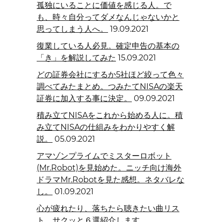
孤独にいることに価値を感じる人。で
も、時々自分ってダメなんじゃないかと
思ってしまう人へ。
19.09.2021
復業している人必見。確定申告の基本の
「き」を解説してみた
15.09.2021
どの証券会社にするか5社ほど絞って色々
調べてみたまとめ。つみたてNISAの楽天
証券に加入する事に決定。
09.09.2021
積み立てNISAをこれから始める人に。積
み立てNISAの仕組みをわかりやすく解
説。
05.09.2021
アマゾンプライムでミスターロボット
(Mr.Robot)を見始めた。ニッチ向け海外
ドラマMr.Robotを見た感想。ネタバレな
し。
01.09.2021
心が疲れたり、落ちたら聴きたい曲リス
ト。サクッと６選紹介します。