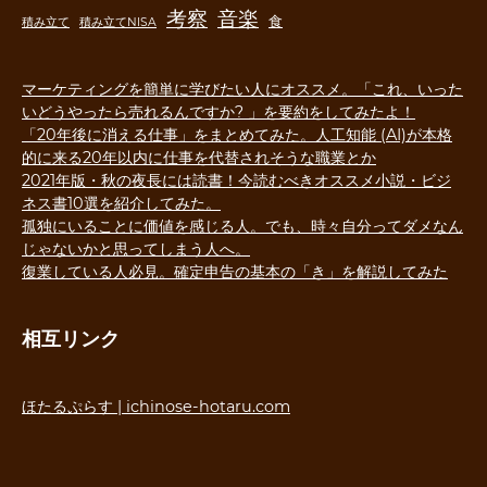
音楽
考察
食
積み立て
積み立てNISA
マーケティングを簡単に学びたい人にオススメ。「これ、いった
いどうやったら売れるんですか? 」を要約をしてみたよ！
「20年後に消える仕事」をまとめてみた。人工知能 (AI)が本格
的に来る20年以内に仕事を代替されそうな職業とか
2021年版・秋の夜長には読書！今読むべきオススメ小説・ビジ
ネス書10選を紹介してみた。
孤独にいることに価値を感じる人。でも、時々自分ってダメなん
じゃないかと思ってしまう人へ。
復業している人必見。確定申告の基本の「き」を解説してみた
相互リンク
ほたるぷらす | ichinose-hotaru.com