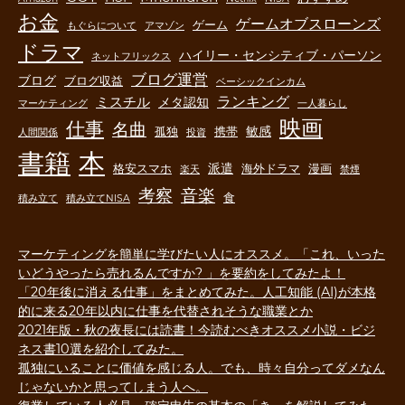
お金
ゲームオブスローンズ
ゲーム
もぐらについて
アマゾン
ドラマ
ハイリー・センシティブ・パーソン
ネットフリックス
ブログ運営
ブログ
ブログ収益
ベーシックインカム
ランキング
ミスチル
メタ認知
マーケティング
一人暮らし
映画
仕事
名曲
敏感
孤独
携帯
人間関係
投資
書籍
本
派遣
格安スマホ
海外ドラマ
漫画
楽天
禁煙
音楽
考察
食
積み立て
積み立てNISA
マーケティングを簡単に学びたい人にオススメ。「これ、いった
いどうやったら売れるんですか? 」を要約をしてみたよ！
「20年後に消える仕事」をまとめてみた。人工知能 (AI)が本格
的に来る20年以内に仕事を代替されそうな職業とか
2021年版・秋の夜長には読書！今読むべきオススメ小説・ビジ
ネス書10選を紹介してみた。
孤独にいることに価値を感じる人。でも、時々自分ってダメなん
じゃないかと思ってしまう人へ。