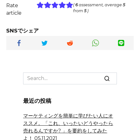
Rate
(
6
assessment, average
5
from
5
)
article
SNSでシェア
Search
for:
最近の投稿
マーケティングを簡単に学びたい人にオ
ススメ。「これ、いったいどうやったら
売れるんですか? 」を要約をしてみた
よ！
05.11.2021