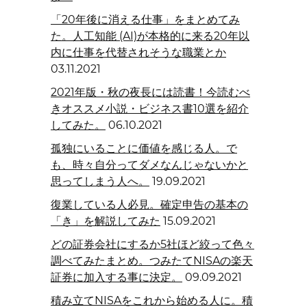
「20年後に消える仕事」をまとめてみ
た。人工知能 (AI)が本格的に来る20年以
内に仕事を代替されそうな職業とか
03.11.2021
2021年版・秋の夜長には読書！今読むべ
きオススメ小説・ビジネス書10選を紹介
してみた。
06.10.2021
孤独にいることに価値を感じる人。で
も、時々自分ってダメなんじゃないかと
思ってしまう人へ。
19.09.2021
復業している人必見。確定申告の基本の
「き」を解説してみた
15.09.2021
どの証券会社にするか5社ほど絞って色々
調べてみたまとめ。つみたてNISAの楽天
証券に加入する事に決定。
09.09.2021
積み立てNISAをこれから始める人に。積