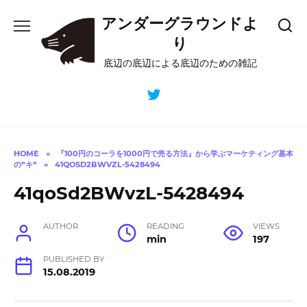
Skip
アンダーグラウンドよ
to
content
り
底辺の底辺による底辺のための雑記
HOME
»
『100円のコーラを1000円で売る方法』から学ぶマーケティング基本
の”キ”
»
41QOSD2BWVZL-5428494
41qoSd2BWvzL-5428494
AUTHOR
READING
VIEWS
min
197
PUBLISHED BY
15.08.2019