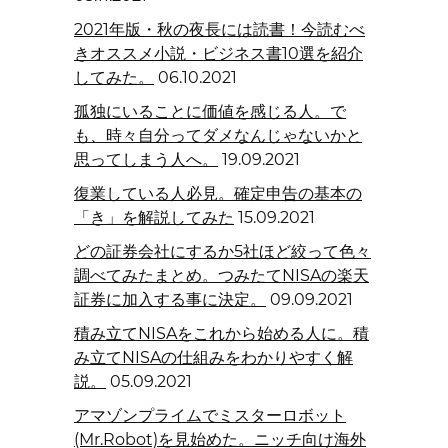
2021年版・秋の夜長には読書！今読むべ
きオススメ小説・ビジネス書10選を紹介
してみた。
06.10.2021
孤独にいることに価値を感じる人。で
も、時々自分ってダメなんじゃないかと
思ってしまう人へ。
19.09.2021
復業している人必見。確定申告の基本の
「き」を解説してみた
15.09.2021
どの証券会社にするか5社ほど絞って色々
調べてみたまとめ。つみたてNISAの楽天
証券に加入する事に決定。
09.09.2021
積み立てNISAをこれから始める人に。積
み立てNISAの仕組みをわかりやすく解
説。
05.09.2021
アマゾンプライムでミスターロボット
(Mr.Robot)を見始めた。ニッチ向け海外