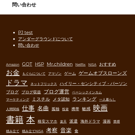
問い合わせ
PJ test
アンダーグラウンドについて
問い合わせ
GOT
Mr.children
HSP
おすすめ
Amazon
Netflix
NISA
お金
ゲームオブスローンズ
ゲーム
もぐらについて
アマゾン
ドラマ
ハイリー・センシティブ・パーソン
ネットフリックス
ブログ運営
ブログ
ブログ収益
ベーシックインカム
ランキング
ミスチル
メタ認知
マーケティング
一人暮らし
映画
仕事
名曲
敏感
孤独
携帯
人間関係
投資
書籍
本
派遣
格安スマホ
海外ドラマ
漫画
楽天
禁煙
音楽
考察
食
積み立て
積み立てNISA