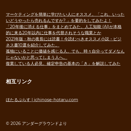
マーケティングを簡単に学びたい人にオススメ。「これ、いった
いどうやったら売れるんですか? 」を要約をしてみたよ！
「20年後に消える仕事」をまとめてみた。人工知能 (AI)が本格
的に来る20年以内に仕事を代替されそうな職業とか
2021年版・秋の夜長には読書！今読むべきオススメ小説・ビジ
ネス書10選を紹介してみた。
孤独にいることに価値を感じる人。でも、時々自分ってダメなん
じゃないかと思ってしまう人へ。
復業している人必見。確定申告の基本の「き」を解説してみた
相互リンク
ほたるぷらす | ichinose-hotaru.com
© 2026 アンダーグラウンドより