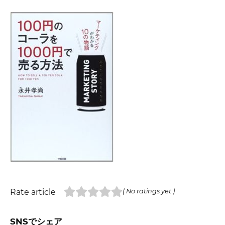
Rate article
( No ratings yet )
SNSでシェア