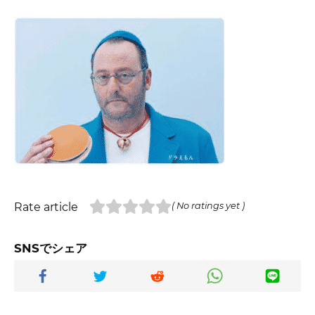
Rate article
( No ratings yet )
SNSでシェア