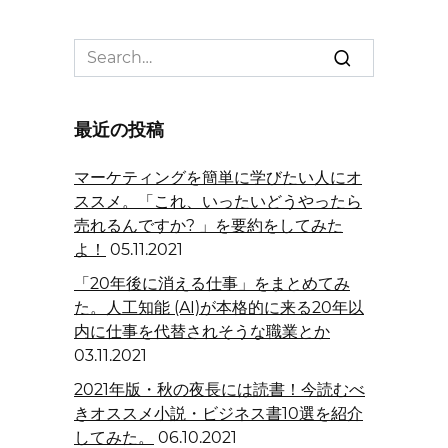
Search
for:
最近の投稿
マーケティングを簡単に学びたい人にオ
ススメ。「これ、いったいどうやったら
売れるんですか? 」を要約をしてみた
よ！
05.11.2021
「20年後に消える仕事」をまとめてみ
た。人工知能 (AI)が本格的に来る20年以
内に仕事を代替されそうな職業とか
03.11.2021
2021年版・秋の夜長には読書！今読むべ
きオススメ小説・ビジネス書10選を紹介
してみた。
06.10.2021