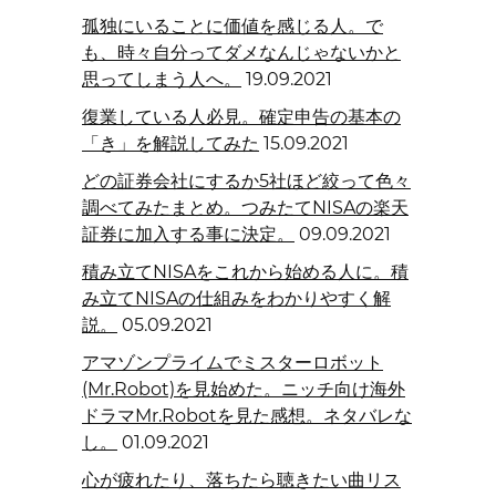
孤独にいることに価値を感じる人。で
も、時々自分ってダメなんじゃないかと
思ってしまう人へ。
19.09.2021
復業している人必見。確定申告の基本の
「き」を解説してみた
15.09.2021
どの証券会社にするか5社ほど絞って色々
調べてみたまとめ。つみたてNISAの楽天
証券に加入する事に決定。
09.09.2021
積み立てNISAをこれから始める人に。積
み立てNISAの仕組みをわかりやすく解
説。
05.09.2021
アマゾンプライムでミスターロボット
(Mr.Robot)を見始めた。ニッチ向け海外
ドラマMr.Robotを見た感想。ネタバレな
し。
01.09.2021
心が疲れたり、落ちたら聴きたい曲リス