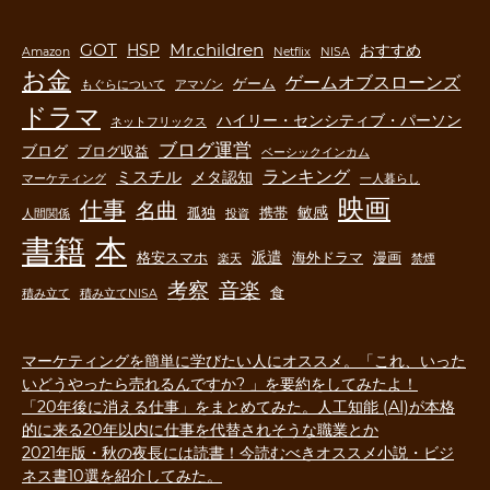
GOT
Mr.children
HSP
おすすめ
Amazon
Netflix
NISA
お金
ゲームオブスローンズ
ゲーム
もぐらについて
アマゾン
ドラマ
ハイリー・センシティブ・パーソン
ネットフリックス
ブログ運営
ブログ
ブログ収益
ベーシックインカム
ランキング
ミスチル
メタ認知
マーケティング
一人暮らし
映画
仕事
名曲
敏感
孤独
携帯
人間関係
投資
書籍
本
派遣
格安スマホ
海外ドラマ
漫画
楽天
禁煙
音楽
考察
食
積み立て
積み立てNISA
マーケティングを簡単に学びたい人にオススメ。「これ、いった
いどうやったら売れるんですか? 」を要約をしてみたよ！
「20年後に消える仕事」をまとめてみた。人工知能 (AI)が本格
的に来る20年以内に仕事を代替されそうな職業とか
2021年版・秋の夜長には読書！今読むべきオススメ小説・ビジ
ネス書10選を紹介してみた。