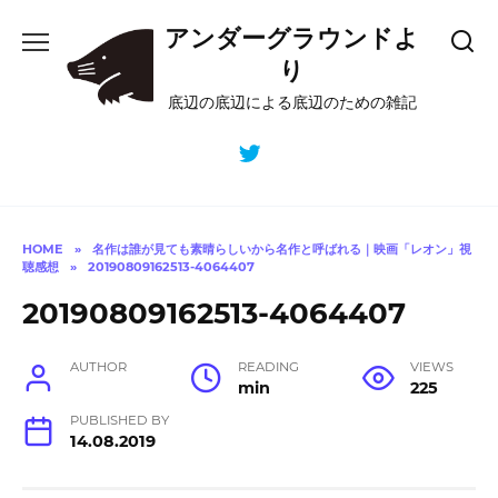
Skip
アンダーグラウンドよ
to
content
り
底辺の底辺による底辺のための雑記
HOME
»
名作は誰が見ても素晴らしいから名作と呼ばれる｜映画「レオン」視
聴感想
»
20190809162513-4064407
20190809162513-4064407
AUTHOR
READING
VIEWS
min
225
PUBLISHED BY
14.08.2019