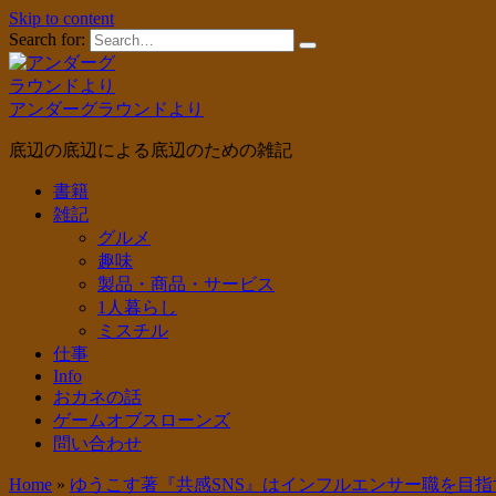
Skip to content
Search for:
アンダーグラウンドより
底辺の底辺による底辺のための雑記
書籍
雑記
グルメ
趣味
製品・商品・サービス
1人暮らし
ミスチル
仕事
Info
おカネの話
ゲームオブスローンズ
問い合わせ
Home
»
ゆうこす著『共感SNS』はインフルエンサー職を目指