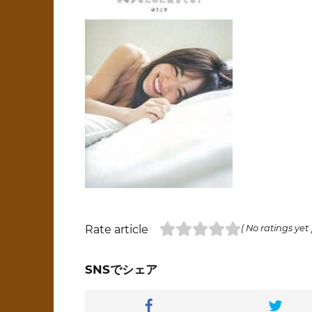
Rate article
( No ratings yet 
SNSでシェア