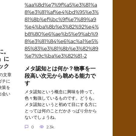
に。
」に
ック
メタ認知とは何か？物事を一
の文章
段高い次元から眺める能力で
ガチに
す
決策を
メタ認知という概念に興味を持って、
出会い
色々勉強しているものです。どうも。
メタ認知というと初めて目にする方に
とっては何のことだかさっぱり分から
ないでしょうね。
0
2.3k.