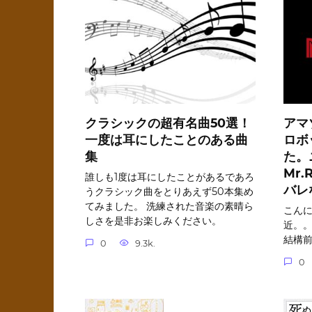
クラシックの超有名曲50選！
アマ
一度は耳にしたことのある曲
ロボッ
集
た。
Mr
誰しも1度は耳にしたことがあるであろ
バレ
うクラシック曲をとりあえず50本集め
てみました。 洗練された音楽の素晴ら
こんに
しさを是非お楽しみください。
近。。
結構前
0
9.3k.
0