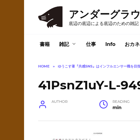
Skip
to
アンダーグラ
content
底辺の底辺による底辺のための雑記
書籍
雑記
仕事
Info
おカネ
HOME
»
ゆうこす著『共感SNS』はインフルエンサー職を目指
41PsnZ1uY-L-94
AUTHOR
READING
min