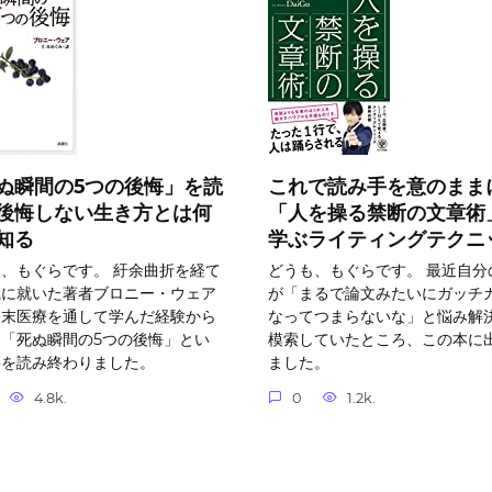
ぬ瞬間の5つの後悔」を読
これで読み手を意のまま
後悔しない生き方とは何
「人を操る禁断の文章術
知る
学ぶライティングテクニ
、もぐらです。 紆余曲折を経て
どうも、もぐらです。 最近自分
職に就いた著者ブロニー・ウェア
が「まるで論文みたいにガッチ
終末医療を通して学んだ経験から
なってつまらないな」と悩み解
「死ぬ瞬間の5つの後悔」とい
模索していたところ、この本に
籍を読み終わりました。
ました。
4.8k.
0
1.2k.