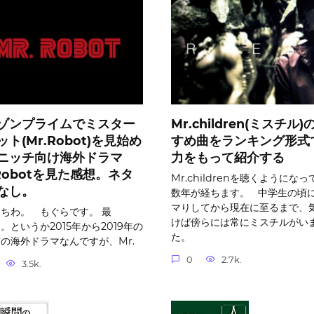
ゾンプライムでミスター
Mr.children(ミスチル
ト(Mr.Robot)を見始め
すめ曲をランキング形式
ニッチ向け海外ドラマ
力をもって紹介する
.Robotを見た感想。ネタ
Mr.childrenを聴くようになっ
なし。
数年が経ちます。 中学生の頃
マりしてから現在に至るまで、
ちわ。 もぐらです。 最
けば傍らには常にミスチルがい
。というか2015年から2019年の
た。
の海外ドラマなんですが、Mr.
0
2.7k.
3.5k.