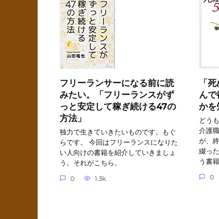
フリーランサーになる前に読
「死
みたい。「フリーランスがず
んで
っと安定して稼ぎ続ける47の
かを
方法」
どうも
介護
独力で生きていきたいものです。もぐ
が、
らです。 今回はフリーランスになりた
綴った
い人向けの書籍を紹介していきましょ
う書
う。それがこちら。
0
0
1.3k.