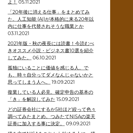
よ！
05.11.2021
「20年後に消える仕事」をまとめてみ
た。人工知能 (AI)が本格的に来る20年以
内に仕事を代替されそうな職業とか
03.11.2021
2021年版・秋の夜長には読書！今読むべ
きオススメ小説・ビジネス書10選を紹介
してみた。
06.10.2021
孤独にいることに価値を感じる人。で
も、時々自分ってダメなんじゃないかと
思ってしまう人へ。
19.09.2021
復業している人必見。確定申告の基本の
「き」を解説してみた
15.09.2021
どの証券会社にするか5社ほど絞って色々
調べてみたまとめ。つみたてNISAの楽天
証券に加入する事に決定。
09.09.2021