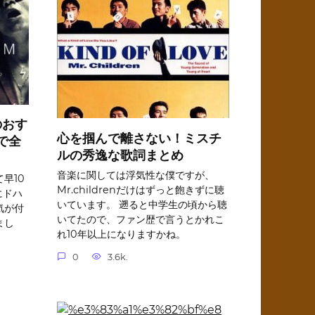
)のおす
心を掴んで離さない！ミスチ
で全
ルの秀逸な歌詞まとめ
音楽に関しては浮気性な僕ですが、
て早10
Mr.childrenだけはずっと飽きずに聴
にドハ
いています。 遡ると中学生の頃から聴
気が付
いてたので、ファン歴で言うとかれこ
まし
れ10年以上になりますかね。
0
3.6k.