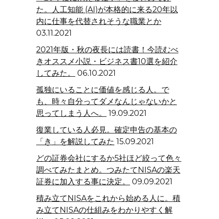
た。人工知能 (AI)が本格的に来る20年以
内に仕事を代替されそうな職業とか
03.11.2021
2021年版・秋の夜長には読書！今読むべ
きオススメ小説・ビジネス書10選を紹介
してみた。
06.10.2021
孤独にいることに価値を感じる人。で
も、時々自分ってダメなんじゃないかと
思ってしまう人へ。
19.09.2021
復業している人必見。確定申告の基本の
「き」を解説してみた
15.09.2021
どの証券会社にするか5社ほど絞って色々
調べてみたまとめ。つみたてNISAの楽天
証券に加入する事に決定。
09.09.2021
積み立てNISAをこれから始める人に。積
み立てNISAの仕組みをわかりやすく解