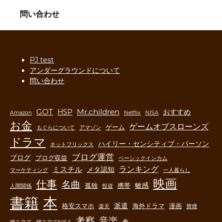
問い合わせ
PJ test
アンダーグラウンドについて
問い合わせ
GOT
Mr.children
HSP
おすすめ
Amazon
Netflix
NISA
お金
ゲームオブスローンズ
ゲーム
もぐらについて
アマゾン
ドラマ
ハイリー・センシティブ・パーソン
ネットフリックス
ブログ運営
ブログ
ブログ収益
ベーシックインカム
ランキング
ミスチル
メタ認知
マーケティング
一人暮らし
映画
仕事
名曲
敏感
孤独
携帯
人間関係
投資
書籍
本
派遣
格安スマホ
海外ドラマ
漫画
楽天
禁煙
音楽
考察
食