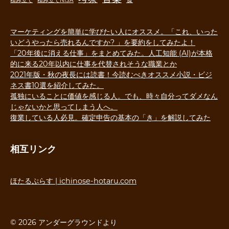
積み立て
積み立てNISA
マーケティングを簡単に学びたい人にオススメ。「これ、いった
いどうやったら売れるんですか? 」を要約をしてみたよ！
「20年後に消える仕事」をまとめてみた。人工知能 (AI)が本格
的に来る20年以内に仕事を代替されそうな職業とか
2021年版・秋の夜長には読書！今読むべきオススメ小説・ビジ
ネス書10選を紹介してみた。
孤独にいることに価値を感じる人。でも、時々自分ってダメなん
じゃないかと思ってしまう人へ。
復業している人必見。確定申告の基本の「き」を解説してみた
相互リンク
ほたるぷらす | ichinose-hotaru.com
© 2026 アンダーグラウンドより