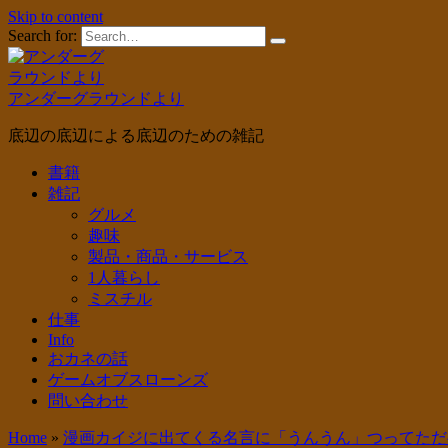
Skip to content
Search for:
アンダーグラウンドより
底辺の底辺による底辺のための雑記
書籍
雑記
グルメ
趣味
製品・商品・サービス
1人暮らし
ミスチル
仕事
Info
おカネの話
ゲームオブスローンズ
問い合わせ
Home
»
漫画カイジに出てくる名言に「うんうん」つってただ