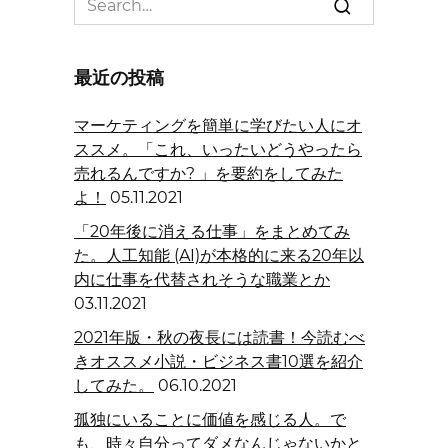
for:
最近の投稿
マーケティングを簡単に学びたい人にオ
ススメ。「これ、いったいどうやったら
売れるんですか? 」を要約をしてみた
よ！
05.11.2021
「20年後に消える仕事」をまとめてみ
た。人工知能 (AI)が本格的に来る20年以
内に仕事を代替されそうな職業とか
03.11.2021
2021年版・秋の夜長には読書！今読むべ
きオススメ小説・ビジネス書10選を紹介
してみた。
06.10.2021
孤独にいることに価値を感じる人。で
も、時々自分ってダメなんじゃないかと