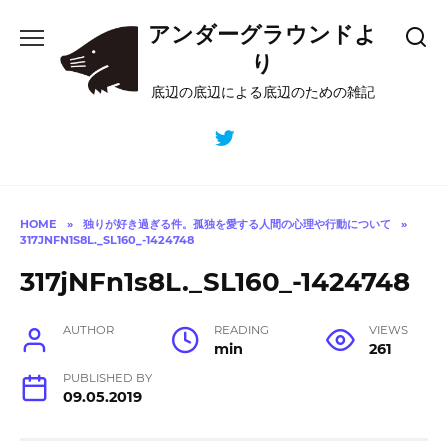
Skip
アンダーグラウンドよ
to
content
り
底辺の底辺による底辺のための雑記
HOME
»
独りが好き過ぎる件。孤独を愛する人間の心理や行動について
»
317JNFN1S8L._SL160_-1424748
317jNFn1s8L._SL160_-1424748
AUTHOR
READING
VIEWS
min
261
PUBLISHED BY
09.05.2019