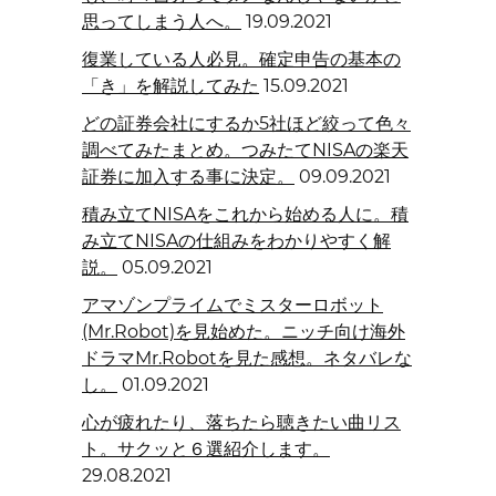
思ってしまう人へ。
19.09.2021
復業している人必見。確定申告の基本の
「き」を解説してみた
15.09.2021
どの証券会社にするか5社ほど絞って色々
調べてみたまとめ。つみたてNISAの楽天
証券に加入する事に決定。
09.09.2021
積み立てNISAをこれから始める人に。積
み立てNISAの仕組みをわかりやすく解
説。
05.09.2021
アマゾンプライムでミスターロボット
(Mr.Robot)を見始めた。ニッチ向け海外
ドラマMr.Robotを見た感想。ネタバレな
し。
01.09.2021
心が疲れたり、落ちたら聴きたい曲リス
ト。サクッと６選紹介します。
29.08.2021