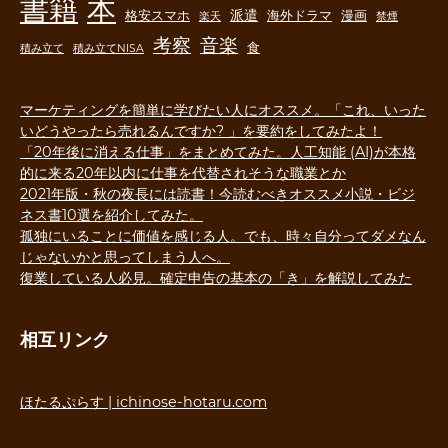
書籍
本
派遣
格安スマホ
海外ドラマ
漫画
楽天
禁煙
音楽
考察
食
積み立て
積み立てNISA
マーケティングを簡単に学びたい人にオススメ。「これ、いった
いどうやったら売れるんですか? 」を要約をしてみたよ！
「20年後に消える仕事」をまとめてみた。人工知能 (AI)が本格
的に来る20年以内に仕事を代替されそうな職業とか
2021年版・秋の夜長には読書！今読むべきオススメ小説・ビジ
ネス書10選を紹介してみた。
孤独にいることに価値を感じる人。でも、時々自分ってダメなん
じゃないかと思ってしまう人へ。
復業している人必見。確定申告の基本の「き」を解説してみた
相互リンク
ほたるぷらす | ichinose-hotaru.com