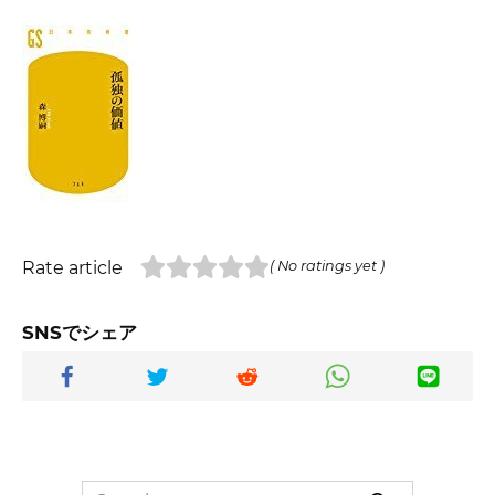
Rate article
( No ratings yet )
SNSでシェア
Search