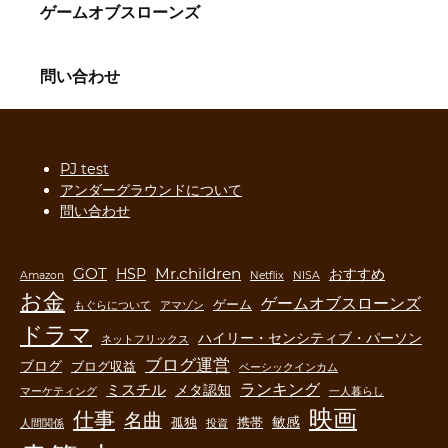
ゲームオブスローンズ
問い合わせ
PJ test
アンダーグラウンドについて
問い合わせ
GOT
Mr.children
HSP
おすすめ
Amazon
Netflix
NISA
お金
ゲームオブスローンズ
ゲーム
もぐらについて
アマゾン
ドラマ
ハイリー・センシティブ・パーソン
ネットフリックス
ブログ運営
ブログ
ブログ収益
ベーシックインカム
ランキング
ミスチル
メタ認知
マーケティング
一人暮らし
映画
仕事
名曲
敏感
孤独
携帯
人間関係
投資