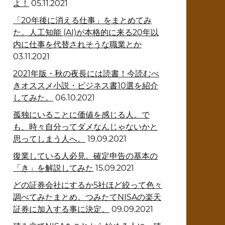
よ！
05.11.2021
「20年後に消える仕事」をまとめてみ
た。人工知能 (AI)が本格的に来る20年以
内に仕事を代替されそうな職業とか
03.11.2021
2021年版・秋の夜長には読書！今読むべ
きオススメ小説・ビジネス書10選を紹介
してみた。
06.10.2021
孤独にいることに価値を感じる人。で
も、時々自分ってダメなんじゃないかと
思ってしまう人へ。
19.09.2021
復業している人必見。確定申告の基本の
「き」を解説してみた
15.09.2021
どの証券会社にするか5社ほど絞って色々
調べてみたまとめ。つみたてNISAの楽天
証券に加入する事に決定。
09.09.2021