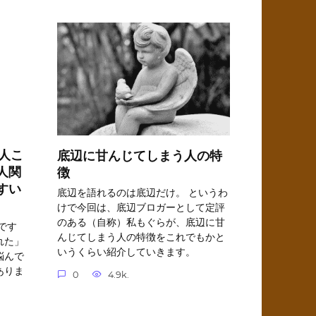
る人こ
底辺に甘んじてしまう人の特
人関
徴
すい
底辺を語れるのは底辺だけ。 というわ
けで今回は、底辺ブロガーとして定評
のある（自称）私もぐらが、底辺に甘
です
んじてしまう人の特徴をこれでもかと
れた」
いうくらい紹介していきます。
悩んで
ありま
0
4.9k.