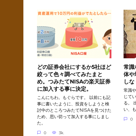
どの証券会社にするか5社ほど
常識
絞って色々調べてみたまと
体や
め。つみたてNISAの楽天証券
しな
に加入する事に決定。
常識
じて
こんにちわ。もぐらです。 以前にも記
る。 
事に書いたように、投資をしようと検
い、
討中のところつみたてNISAを見つけた
ため、思い切って加入する事にしまし
0
た。
0
3k.