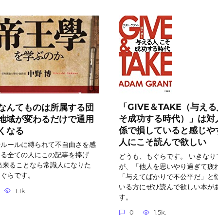
「GIVE＆TAKE（与え
なんてものは所属する団
そ成功する時代）」は対
地域が変わるだけで通用
係で損していると感じや
くなる
人にこそ読んで欲しい
やルールに縛られて不自由さを感
いる全ての人にこの記事を捧げ
どうも、もぐらです。 いきなり
出来ることなら常識人になりた
が、「他人を思いやり過ぎて疲
もぐらです。
「与えてばかりで不公平だ」と
いる方にぜひ読んで欲しい本が
1.1k.
す。
0
1.5k.