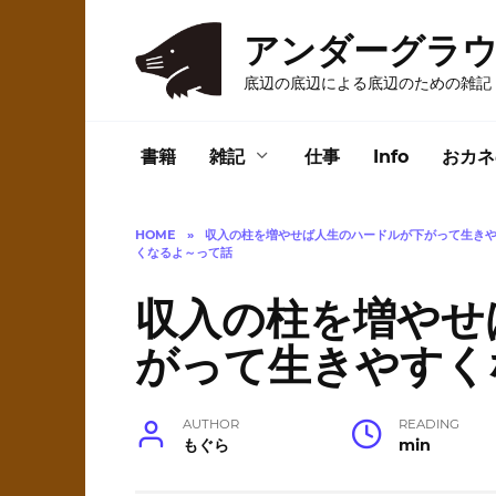
Skip
to
アンダーグラ
content
底辺の底辺による底辺のための雑記
書籍
雑記
仕事
Info
おカネ
HOME
»
収入の柱を増やせば人生のハードルが下がって生き
くなるよ～って話
収入の柱を増やせ
がって生きやすく
AUTHOR
READING
もぐら
min