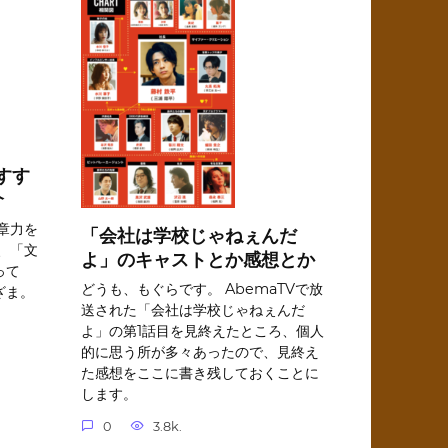
すす
介
章力を
「会社は学校じゃねぇんだ
、「文
よ」のキャストとか感想とか
って
どうも、もぐらです。 AbemaTVで放
ざま。
送された「会社は学校じゃねぇんだ
よ」の第1話目を見終えたところ、個人
的に思う所が多々あったので、見終え
た感想をここに書き残しておくことに
します。
0
3.8k.