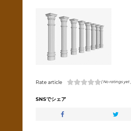
Rate article
( No ratings yet 
SNSでシェア