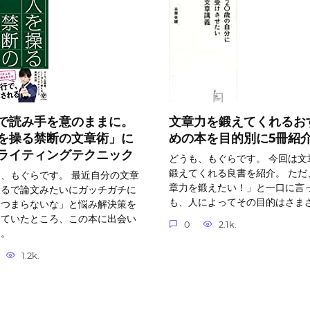
で読み手を意のままに。
文章力を鍛えてくれるお
を操る禁断の文章術」に
めの本を目的別に5冊紹
ライティングテクニック
どうも、もぐらです。 今回は文
鍛えてくれる良書を紹介。 ただ
、もぐらです。 最近自分の文章
章力を鍛えたい！」と一口に言
まるで論文みたいにガッチガチに
も、人によってその目的はさま
てつまらないな」と悩み解決策を
していたところ、この本に出会い
0
2.1k.
た。
1.2k.