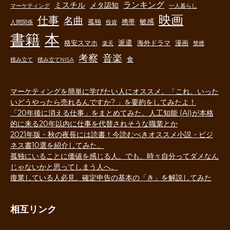
ランキング
ミスチル
メタ認知
マーケティング
一人暮らし
映画
仕事
名曲
敏感
孤独
携帯
人間関係
投資
書籍
本
派遣
格安スマホ
海外ドラマ
漫画
楽天
禁煙
音楽
考察
食
積み立て
積み立てNISA
マーケティングを簡単に学びたい人にオススメ。「これ、いった
いどうやったら売れるんですか? 」を要約をしてみたよ！
「20年後に消える仕事」をまとめてみた。人工知能 (AI)が本格
的に来る20年以内に仕事を代替されそうな職業とか
2021年版・秋の夜長には読書！今読むべきオススメ小説・ビジ
ネス書10選を紹介してみた。
孤独にいることに価値を感じる人。でも、時々自分ってダメなん
じゃないかと思ってしまう人へ。
復業している人必見。確定申告の基本の「き」を解説してみた
相互リンク