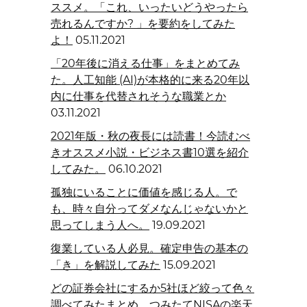
ススメ。「これ、いったいどうやったら
売れるんですか? 」を要約をしてみた
よ！
05.11.2021
「20年後に消える仕事」をまとめてみ
た。人工知能 (AI)が本格的に来る20年以
内に仕事を代替されそうな職業とか
03.11.2021
2021年版・秋の夜長には読書！今読むべ
きオススメ小説・ビジネス書10選を紹介
してみた。
06.10.2021
孤独にいることに価値を感じる人。で
も、時々自分ってダメなんじゃないかと
思ってしまう人へ。
19.09.2021
復業している人必見。確定申告の基本の
「き」を解説してみた
15.09.2021
どの証券会社にするか5社ほど絞って色々
調べてみたまとめ。つみたてNISAの楽天