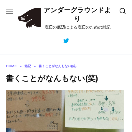
Skip
アンダーグラウンドよ
to
content
り
底辺の底辺による底辺のための雑記
HOME
»
雑記
»
書くことがなんもない(笑)
書くことがなんもない(笑)