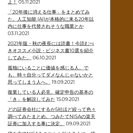
よ！
05.11.2021
「20年後に消える仕事」をまとめてみ
た。人工知能 (AI)が本格的に来る20年以
内に仕事を代替されそうな職業とか
03.11.2021
2021年版・秋の夜長には読書！今読むべ
きオススメ小説・ビジネス書10選を紹介
してみた。
06.10.2021
孤独にいることに価値を感じる人。で
も、時々自分ってダメなんじゃないかと
思ってしまう人へ。
19.09.2021
復業している人必見。確定申告の基本の
「き」を解説してみた
15.09.2021
どの証券会社にするか5社ほど絞って色々
調べてみたまとめ。つみたてNISAの楽天
証券に加入する事に決定。
09.09.2021