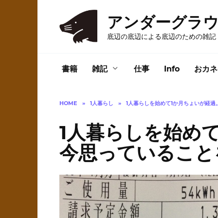
Skip
to
アンダーグラ
content
底辺の底辺による底辺のための雑記
書籍
雑記
仕事
Info
おカネ
HOME
»
1人暮らし
»
1人暮らしを始めて1か月ちょいが経
1人暮らしを始め
今思っていること