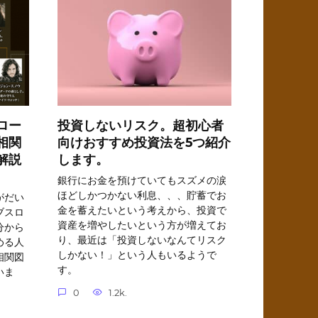
ロー
投資しないリスク。超初心者
相関
向けおすすめ投資法を5つ紹介
解説
します。
銀行にお金を預けていてもスズメの涙
ほどしかつかない利息、、、貯蓄でお
がだい
金を蓄えたいという考えから、投資で
ブスロ
資産を増やしたいという方が増えてお
分から
り、最近は「投資しないなんてリスク
める人
しかない！」という人もいるようで
相関図
す。
いま
0
1.2k.