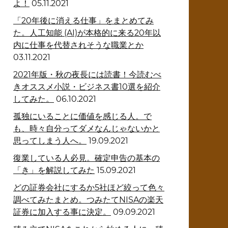
よ！
05.11.2021
「20年後に消える仕事」をまとめてみ
た。人工知能 (AI)が本格的に来る20年以
内に仕事を代替されそうな職業とか
03.11.2021
2021年版・秋の夜長には読書！今読むべ
きオススメ小説・ビジネス書10選を紹介
してみた。
06.10.2021
孤独にいることに価値を感じる人。で
も、時々自分ってダメなんじゃないかと
思ってしまう人へ。
19.09.2021
復業している人必見。確定申告の基本の
「き」を解説してみた
15.09.2021
どの証券会社にするか5社ほど絞って色々
調べてみたまとめ。つみたてNISAの楽天
証券に加入する事に決定。
09.09.2021