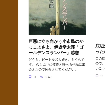
巨悪に立ち向かう小市民のか
底辺
っこよさよ。伊坂幸太郎「ゴ
った
ールデンスランバー」感想
この
どうも。ビートルズ大好き、もぐらで
ので
す。 久しぶりに傑作と呼べる作品に出
いこ
会えたので紹介させてください。
0
0
2.4k.