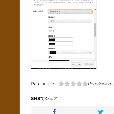
Rate article
( No ratings yet 
SNSでシェア