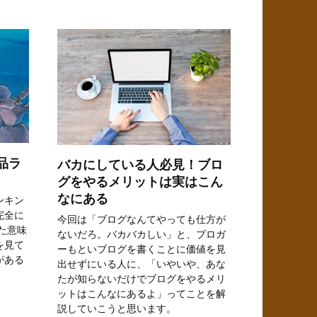
品ラ
バカにしている人必見！ブロ
グをやるメリットは実はこん
なにある
ンキン
完全に
今回は「ブログなんてやっても仕方が
た意味
ないだろ。バカバカしい」と、ブロガ
を見て
ーもといブログを書くことに価値を見
がある
出せずにいる人に、「いやいや、あな
たが知らないだけでブログをやるメリ
ットはこんなにあるよ」ってことを解
説していこうと思います。