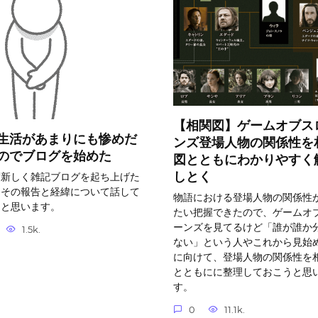
【相関図】ゲームオブス
生活があまりにも惨めだ
ンズ登場人物の関係性を
のでブログを始めた
図とともにわかりやすく
しとく
度新しく雑記ブログを起ち上げた
、その報告と経緯について話して
物語における登場人物の関係性
うと思います。
たい把握できたので、ゲームオ
ーンズを見てるけど「誰が誰か
1.5k.
ない」という人やこれから見始
に向けて、登場人物の関係性を
とともにに整理しておこうと思
す。
0
11.1k.