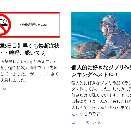
煙3日目】早くも禁断症状
・・嗚呼、吸いてぇ
から禁煙したいなぁと考えていた
個人的に好きなジブリ作
すが、惰性に次ぐ惰性でつい先延
していました。 が、ここにきて
ンキングベスト10！
を決意しました。
個人的に好きなジブリ作品でラ
グを作ってみました。ちなみに
1.5k.
好みだけで選んでいます。 作っ
は特にありませんが、もしこれ
楽しんでもらえると作った甲斐
というものです。
0
2.9k.