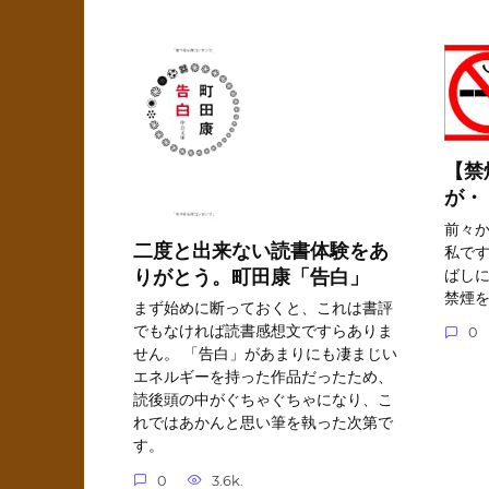
【禁
が・
前々
二度と出来ない読書体験をあ
私で
りがとう。町田康「告白」
ばしに
禁煙
まず始めに断っておくと、これは書評
でもなければ読書感想文ですらありま
0
せん。 「告白」があまりにも凄まじい
エネルギーを持った作品だったため、
読後頭の中がぐちゃぐちゃになり、こ
れではあかんと思い筆を執った次第で
す。
0
3.6k.