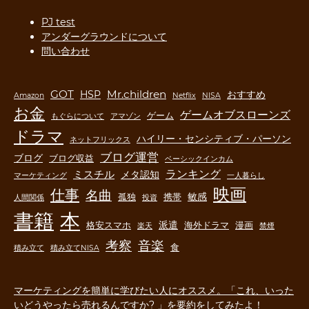
PJ test
アンダーグラウンドについて
問い合わせ
GOT
Mr.children
HSP
おすすめ
Amazon
Netflix
NISA
お金
ゲームオブスローンズ
ゲーム
もぐらについて
アマゾン
ドラマ
ハイリー・センシティブ・パーソン
ネットフリックス
ブログ運営
ブログ
ブログ収益
ベーシックインカム
ランキング
ミスチル
メタ認知
マーケティング
一人暮らし
映画
仕事
名曲
敏感
孤独
携帯
人間関係
投資
書籍
本
派遣
格安スマホ
海外ドラマ
漫画
楽天
禁煙
音楽
考察
食
積み立て
積み立てNISA
マーケティングを簡単に学びたい人にオススメ。「これ、いった
いどうやったら売れるんですか? 」を要約をしてみたよ！