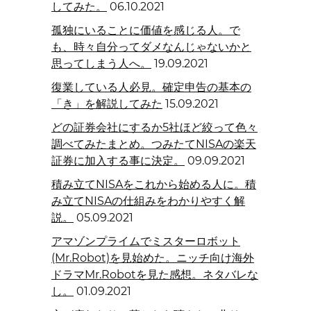
してみた。
06.10.2021
孤独にいることに価値を感じる人。で
も、時々自分ってダメなんじゃないかと
思ってしまう人へ。
19.09.2021
復業している人必見。確定申告の基本の
「き」を解説してみた
15.09.2021
どの証券会社にするか5社ほど絞って色々
調べてみたまとめ。つみたてNISAの楽天
証券に加入する事に決定。
09.09.2021
積み立てNISAをこれから始める人に。積
み立てNISAの仕組みをわかりやすく解
説。
05.09.2021
アマゾンプライムでミスターロボット
(Mr.Robot)を見始めた。ニッチ向け海外
ドラマMr.Robotを見た感想。ネタバレな
し。
01.09.2021