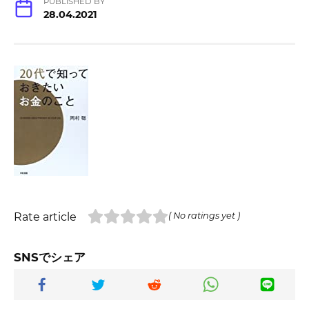
PUBLISHED BY
28.04.2021
Rate article
( No ratings yet )
SNSでシェア