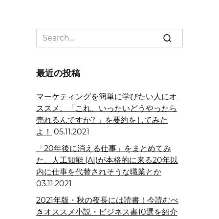
Search
for:
最近の投稿
マーケティングを簡単に学びたい人にオ
ススメ。「これ、いったいどうやったら
売れるんですか? 」を要約をしてみた
よ！
05.11.2021
「20年後に消える仕事」をまとめてみ
た。人工知能 (AI)が本格的に来る20年以
内に仕事を代替されそうな職業とか
03.11.2021
2021年版・秋の夜長には読書！今読むべ
きオススメ小説・ビジネス書10選を紹介