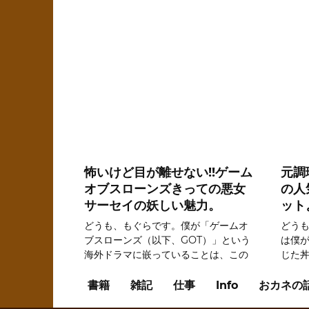
怖いけど目が離せない!!ゲーム
元調
オブスローンズきっての悪女
の人
サーセイの妖しい魅力。
ット
どうも、もぐらです。僕が「ゲームオ
どうも
ブスローンズ（以下、GOT）」という
は僕
海外ドラマに嵌っていることは、この
じた
ブログを読んでくださっている皆様な
てい
らもうご存じだと思います。
書籍
雑記
仕事
Info
おカネの
0
0
3.6k.