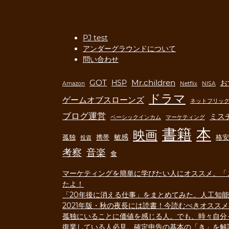
PJ test
アンダーグラウンドについて
問い合わせ
GOT
Mr.children
HSP
お
Amazon
Netflix
NISA
ドラマ
結婚をテーマにした貫井徳郎
ゲームオブスローンズ
ネットフリッ
の短編小説「崩れる」を読ん
ブログ運営
ミス
ベーシックインカム
マーケティング
だ感想
書籍
本
映画
今回は知る人ぞ知る推理作家、貫井徳
敏感
孤独
携帯
格安
投資
郎氏が書いた短編小説「崩れる」の感
音楽
考察
食
想をだらだらと綴っていこうと思う。
各M
マーケティングを簡単に学びたい人にオススメ。「
0
3k.
ンペ
たよ！
SIM
「20年後に消える仕事」をまとめてみた。人工知能 
前回
2021年版・秋の夜長には読書！今読むべきオスス
unde
孤独にいることに価値を感じる人。でも、時々自分
事の中
復業している人必見。確定申告の基本の「き」を解