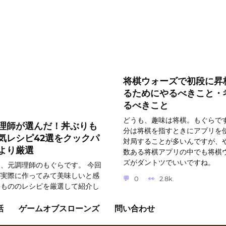
将棋ウォーズで初段に昇
るためにやるべきこと・
るべきこと
どうも、趣味は将棋。もぐらです
理師が選んだ！丼ぶりも
分は将棋を指すときにアプリを
気レシピ42選をクックパ
対局することが多いんですが、
より厳選
数ある将棋アプリの中でも将棋
ズがダントツでいいですね。
、元調理師のもぐらです。 今回
が実際に作ってみて美味しいと感
0
2.8k.
丼もののレシピを厳選して紹介し
きたいと思います。
話
ゲームオブスローンズ
問い合わせ
2.6k.