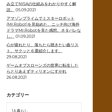
み立てNISAの仕組みをわかりやすく解
説。
05.09.2021
アマゾンプライムでミスターロボット
(Mr.Robot)を見始めた。ニッチ向け海外
ドラマMr.Robotを見た感想。ネタバレな
し。
01.09.2021
心が疲れたり、落ちたら聴きたい曲リス
ト。サクッと６選紹介します。
29.08.2021
ゲームオブスローンズの世界に転生した
らとりあえずティリオンにすがれ
26.08.2021
カテゴリー
1人暮らし