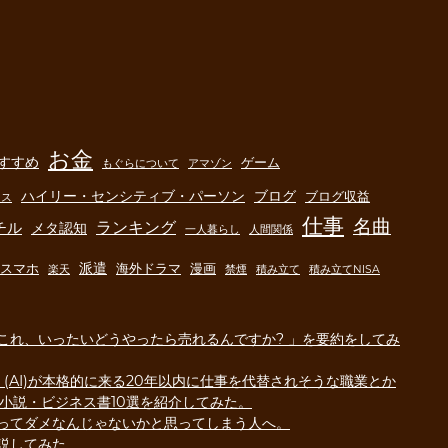
お金
すすめ
ゲーム
もぐらについて
アマゾン
ハイリー・センシティブ・パーソン
ブログ
ブログ収益
クス
仕事
名曲
ランキング
チル
メタ認知
一人暮らし
人間関係
派遣
スマホ
海外ドラマ
漫画
楽天
禁煙
積み立て
積み立てNISA
VNOの特徴やお得なキャ
名作は誰が見ても素晴ら
これ、いったいどうやったら売れるんですか? 」を要約をしてみ
ーンを徹底解説！【格安
から名作と呼ばれる｜映
】
「レオン」視聴感想
(AI)が本格的に来る20年以内に仕事を代替されそうな職業とか
こんな記事を書きました。
世界中で愛されている名作映画
メ小説・ビジネス書10選を紹介してみた。
rground-mogura.com この記
「LEON」を観ました。 あまり
ってダメなんじゃないかと思ってしまう人へ。
でMVNOについて触れている部
名な作品なのでわざわざ感想を
説してみた