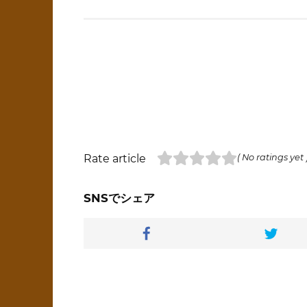
Rate article
( No ratings yet 
SNSでシェア