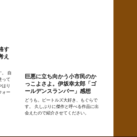
格す
考え
。 自
巨悪に立ち向かう小市民のか
使って
っこよさよ。伊坂幸太郎「ゴ
やはり
ールデンスランバー」感想
ウォー
どうも。ビートルズ大好き、もぐらで
す。 久しぶりに傑作と呼べる作品に出
会えたので紹介させてください。
0
2.4k.