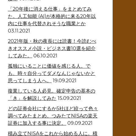
「20年後に消える仕事」をまとめてみ
た。人工知能 (AI)が本格的に来る20年以
内に仕事を代替されそうな職業とか
03.11.2021
2021年版・秋の夜長には読書！今読むべ
きオススメ小説・ビジネス書10選を紹介
してみた。
06.10.2021
孤独にいることに価値を感じる人。で
も、時々自分ってダメなんじゃないかと
思ってしまう人へ。
19.09.2021
復業している人必見。確定申告の基本の
「き」を解説してみた
15.09.2021
どの証券会社にするか5社ほど絞って色々
調べてみたまとめ。つみたてNISAの楽天
証券に加入する事に決定。
09.09.2021
積み立てNISAをこれから始める人に。積