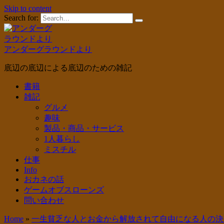
Skip to content
Search for:
アンダーグラウンドより
底辺の底辺による底辺のための雑記
書籍
雑記
グルメ
趣味
製品・商品・サービス
1人暮らし
ミスチル
仕事
Info
おカネの話
ゲームオブスローンズ
問い合わせ
Home
»
一生貧乏な人とお金から解放されて自由になる人の決