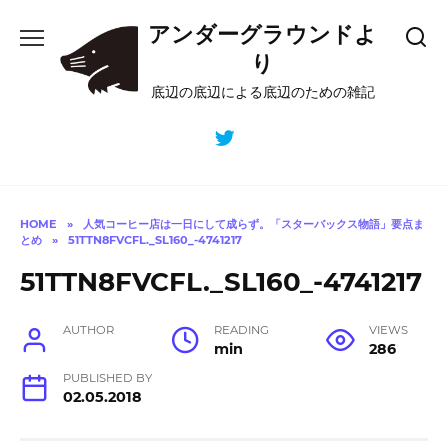
Skip
アンダーグラウンドよ
to
content
り
底辺の底辺による底辺のための雑記
HOME
»
人気コーヒー店は一日にして成らず。「スターバックス物語」要点ま
とめ
»
51TTN8FVCFL._SL160_-4741217
51TTN8FVCFL._SL160_-4741217
AUTHOR
READING
VIEWS
min
286
PUBLISHED BY
02.05.2018