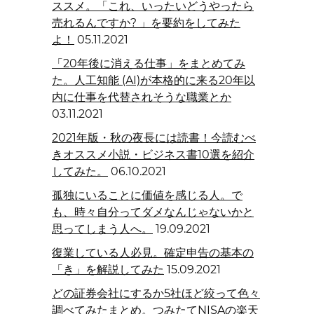
ススメ。「これ、いったいどうやったら
売れるんですか? 」を要約をしてみた
よ！
05.11.2021
「20年後に消える仕事」をまとめてみ
た。人工知能 (AI)が本格的に来る20年以
内に仕事を代替されそうな職業とか
03.11.2021
2021年版・秋の夜長には読書！今読むべ
きオススメ小説・ビジネス書10選を紹介
してみた。
06.10.2021
孤独にいることに価値を感じる人。で
も、時々自分ってダメなんじゃないかと
思ってしまう人へ。
19.09.2021
復業している人必見。確定申告の基本の
「き」を解説してみた
15.09.2021
どの証券会社にするか5社ほど絞って色々
調べてみたまとめ。つみたてNISAの楽天