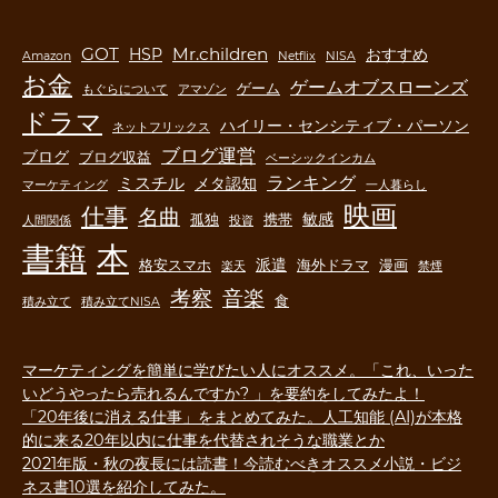
GOT
Mr.children
HSP
おすすめ
Amazon
Netflix
NISA
お金
ゲームオブスローンズ
ゲーム
もぐらについて
アマゾン
ドラマ
ハイリー・センシティブ・パーソン
ネットフリックス
ブログ運営
ブログ
ブログ収益
ベーシックインカム
ランキング
ミスチル
メタ認知
マーケティング
一人暮らし
映画
仕事
名曲
敏感
孤独
携帯
人間関係
投資
書籍
本
派遣
格安スマホ
海外ドラマ
漫画
楽天
禁煙
音楽
考察
食
積み立て
積み立てNISA
マーケティングを簡単に学びたい人にオススメ。「これ、いった
いどうやったら売れるんですか? 」を要約をしてみたよ！
「20年後に消える仕事」をまとめてみた。人工知能 (AI)が本格
的に来る20年以内に仕事を代替されそうな職業とか
2021年版・秋の夜長には読書！今読むべきオススメ小説・ビジ
ネス書10選を紹介してみた。