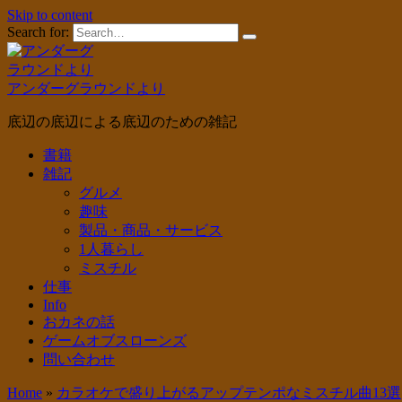
Skip to content
Search for:
アンダーグラウンドより
底辺の底辺による底辺のための雑記
書籍
雑記
グルメ
趣味
製品・商品・サービス
1人暮らし
ミスチル
仕事
Info
おカネの話
ゲームオブスローンズ
問い合わせ
Home
»
カラオケで盛り上がるアップテンポなミスチル曲13選