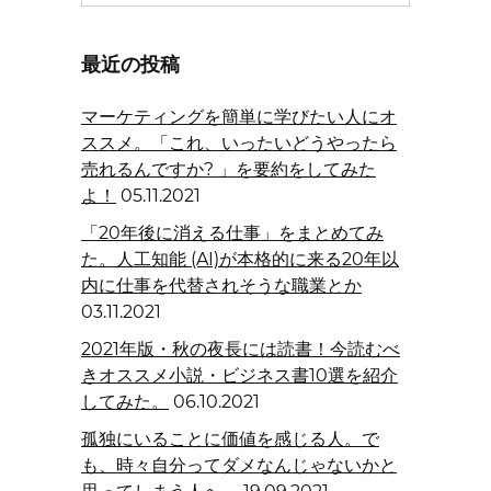
for:
最近の投稿
マーケティングを簡単に学びたい人にオ
ススメ。「これ、いったいどうやったら
売れるんですか? 」を要約をしてみた
よ！
05.11.2021
「20年後に消える仕事」をまとめてみ
た。人工知能 (AI)が本格的に来る20年以
内に仕事を代替されそうな職業とか
03.11.2021
2021年版・秋の夜長には読書！今読むべ
きオススメ小説・ビジネス書10選を紹介
してみた。
06.10.2021
孤独にいることに価値を感じる人。で
も、時々自分ってダメなんじゃないかと