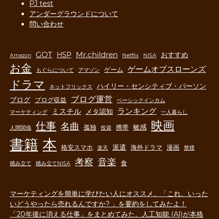
PJ test
アンダーグラウンドについて
問い合わせ
GOT
Mr.children
HSP
おすすめ
Amazon
Netflix
NISA
お金
ゲームオブスローンズ
ゲーム
もぐらについて
アマゾン
ドラマ
ハイリー・センシティブ・パーソン
ネットフリックス
ブログ運営
ブログ
ブログ収益
ベーシックインカム
ランキング
ミスチル
メタ認知
マーケティング
一人暮らし
映画
仕事
名曲
敏感
孤独
携帯
人間関係
投資
書籍
本
派遣
格安スマホ
海外ドラマ
漫画
楽天
禁煙
音楽
考察
食
積み立て
積み立てNISA
マーケティングを簡単に学びたい人にオススメ。「これ、いった
いどうやったら売れるんですか? 」を要約をしてみたよ！
「20年後に消える仕事」をまとめてみた。人工知能 (AI)が本格