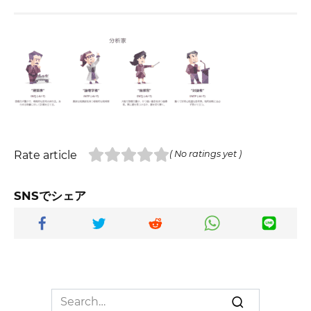
Rate article
( No ratings yet )
SNSでシェア
Search