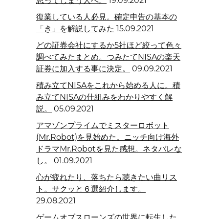
思ってしまう人へ。
19.09.2021
復業している人必見。確定申告の基本の
「き」を解説してみた
15.09.2021
どの証券会社にするか5社ほど絞って色々
調べてみたまとめ。つみたてNISAの楽天
証券に加入する事に決定。
09.09.2021
積み立てNISAをこれから始める人に。積
み立てNISAの仕組みをわかりやすく解
説。
05.09.2021
アマゾンプライムでミスターロボット
(Mr.Robot)を見始めた。ニッチ向け海外
ドラマMr.Robotを見た感想。ネタバレな
し。
01.09.2021
心が疲れたり、落ちたら聴きたい曲リス
ト。サクッと６選紹介します。
29.08.2021
ゲームオブスローンズの世界に転生した