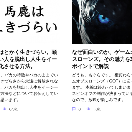
はとかく生きづらい。頭
なぜ面白いのか、ゲーム
い人を脱出し人生をイー
スローンズ。その魅力を
化させる方法。
ポイントで解説
は、バカの特徴やバカのままでい
どうも、もぐらです。 相変わら
生きづらさから永遠に解放されな
ムオブスローンズ（GOT）に嵌
由、バカを脱出し人生をイージー
ます。 本編は終わってしまいま
る方法などについてお伝えしてい
スピンオフの制作が決まってい
と思います。
なので、放映が楽しみです。
6.9k.
0
1.8k.