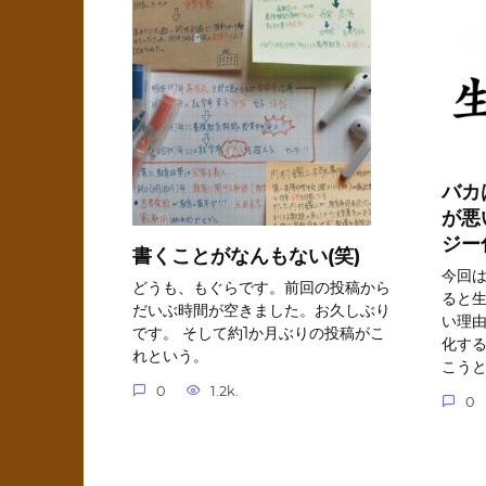
バカ
が悪
ジー
書くことがなんもない(笑)
今回
どうも、もぐらです。前回の投稿から
ると
だいぶ時間が空きました。お久しぶり
い理
です。 そして約1か月ぶりの投稿がこ
化す
れという。
こう
0
1.2k.
0