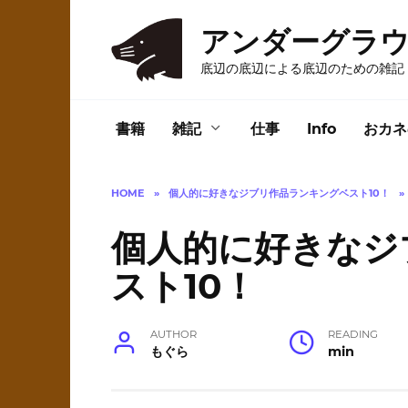
Skip
to
アンダーグラ
content
底辺の底辺による底辺のための雑記
書籍
雑記
仕事
Info
おカネ
HOME
»
個人的に好きなジブリ作品ランキングベスト10！
»
個人的に好きなジ
スト10！
AUTHOR
READING
もぐら
min