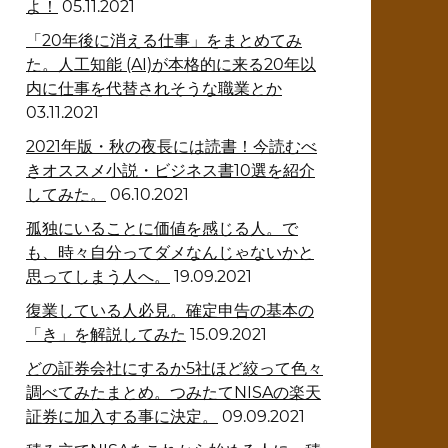
よ！
05.11.2021
「20年後に消える仕事」をまとめてみ
た。人工知能 (AI)が本格的に来る20年以
内に仕事を代替されそうな職業とか
03.11.2021
2021年版・秋の夜長には読書！今読むべ
きオススメ小説・ビジネス書10選を紹介
してみた。
06.10.2021
孤独にいることに価値を感じる人。で
も、時々自分ってダメなんじゃないかと
思ってしまう人へ。
19.09.2021
復業している人必見。確定申告の基本の
「き」を解説してみた
15.09.2021
どの証券会社にするか5社ほど絞って色々
調べてみたまとめ。つみたてNISAの楽天
証券に加入する事に決定。
09.09.2021