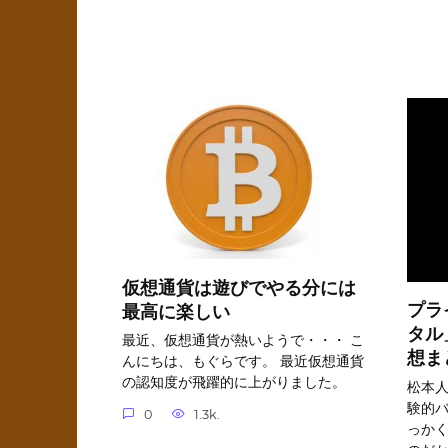
仮想通貨は遊びでやる分には
プラ
最高に楽しい
タル
最近、仮想通貨が熱いようで・・・ こ
想ま
んにちは、もぐらです。 最近仮想通貨
の認知度が飛躍的に上がりました。
松本
験的バ
0
1.3k.
っかく