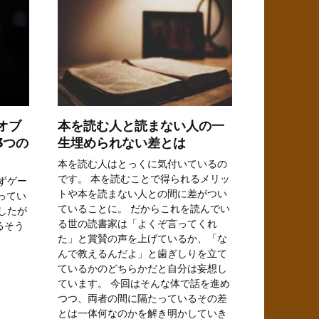
オブ
本を読む人と読まない人の一
3つの
生埋められない差とは
本を読む人はとっくに気付いているの
です。 本を読むことで得られるメリッ
ずゲー
トや本を読まない人との間に差がつい
ってい
ていることに。 だからこれを読んでい
したが
る世の読書家は「よくぞ言ってくれ
るそう
た」と賞賛の声を上げているか、「な
んで教えるんだよ」と歯ぎしりを立て
ているかのどちらかだと自分は妄想し
ています。 今回はそんな体で話を進め
つつ、両者の間に隔たっているその差
とは一体何なのかを解き明かしていき