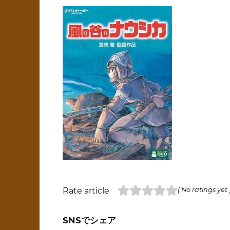
Rate article
( No ratings yet 
SNSでシェア