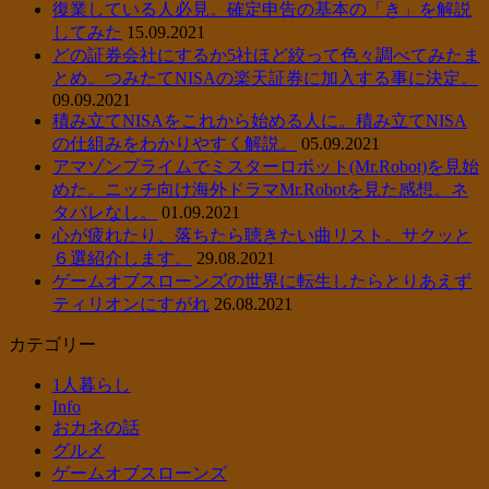
復業している人必見。確定申告の基本の「き」を解説
してみた
15.09.2021
どの証券会社にするか5社ほど絞って色々調べてみたま
とめ。つみたてNISAの楽天証券に加入する事に決定。
09.09.2021
積み立てNISAをこれから始める人に。積み立てNISA
の仕組みをわかりやすく解説。
05.09.2021
アマゾンプライムでミスターロボット(Mr.Robot)を見始
めた。ニッチ向け海外ドラマMr.Robotを見た感想。ネ
タバレなし。
01.09.2021
心が疲れたり、落ちたら聴きたい曲リスト。サクッと
６選紹介します。
29.08.2021
ゲームオブスローンズの世界に転生したらとりあえず
ティリオンにすがれ
26.08.2021
カテゴリー
1人暮らし
Info
おカネの話
グルメ
ゲームオブスローンズ