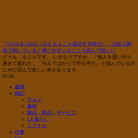
「GIVE＆TAKE（与える人こそ成功する時代）」は対人関
係で損していると感じやすい人にこそ読んで欲しい
どうも、もぐらです。 いきなりですが、「他人を思いやり
過ぎて疲れた」「与えてばかりで不公平だ」と悩んでいる方
にぜひ読んで欲しい本があります。
0
1.5k.
書籍
雑記
グルメ
趣味
製品・商品・サービス
1人暮らし
ミスチル
仕事