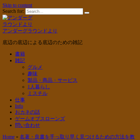
Skip to content
Search for:
アンダーグラウンドより
底辺の底辺による底辺のための雑記
書籍
雑記
グルメ
趣味
製品・商品・サービス
1人暮らし
ミスチル
仕事
Info
おカネの話
ゲームオブスローンズ
問い合わせ
Home
»
名著・良書を手っ取り早く見つけるための方法を教