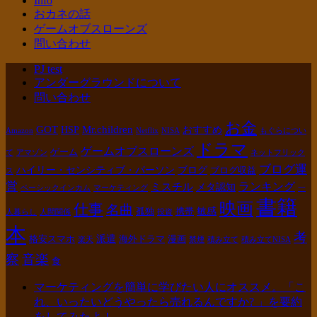
Info
おカネの話
ゲームオブスローンズ
問い合わせ
PJ test
アンダーグラウンドについて
問い合わせ
お金
GOT
Mr.children
HSP
おすすめ
Amazon
Netflix
NISA
もぐらについ
ドラマ
ゲームオブスローンズ
ゲーム
て
アマゾン
ネットフリック
ブログ運
ハイリー・センシティブ・パーソン
ブログ
ブログ収益
ス
営
ランキング
ミスチル
メタ認知
ベーシックインカム
マーケティング
一
書籍
映画
仕事
名曲
敏感
孤独
携帯
人暮らし
人間関係
投資
本
考
派遣
格安スマホ
海外ドラマ
漫画
楽天
禁煙
積み立て
積み立てNISA
察
音楽
食
マーケティングを簡単に学びたい人にオススメ。「こ
れ、いったいどうやったら売れるんですか? 」を要約
をしてみたよ！