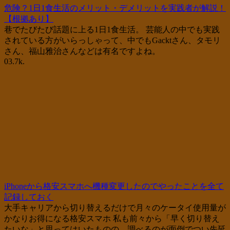
危険？1日1食生活のメリット・デメリットを実践者が解説！
【根拠あり】
巷でたびたび話題に上る1日1食生活。 芸能人の中でも実践
されている方がいらっしゃって、中でもGacktさん、タモリ
さん、福山雅治さんなどは有名ですよね。
0
3.7k.
iPhoneから格安スマホへ機種変更したのでやったことを全て
記録しておく
大手キャリアから切り替えるだけで月々のケータイ使用量が
かなりお得になる格安スマホ 私も前々から「早く切り替え
たいな」と思ってはいたものの、調べるのが面倒でつい先延