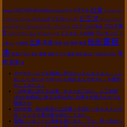
お金
GOT
Mr.children
HSP
おすすめ
Amazon
Netflix
NISA
もぐらについ
ドラマ
ゲームオブスローンズ
ゲーム
て
アマゾン
ネットフリック
ブログ運
ハイリー・センシティブ・パーソン
ブログ
ブログ収益
ス
営
ランキング
ミスチル
メタ認知
ベーシックインカム
マーケティング
一
書籍
映画
仕事
名曲
敏感
孤独
携帯
人暮らし
人間関係
投資
本
考
派遣
格安スマホ
海外ドラマ
漫画
楽天
禁煙
積み立て
積み立てNISA
察
音楽
食
マーケティングを簡単に学びたい人にオススメ。「こ
れ、いったいどうやったら売れるんですか? 」を要約
をしてみたよ！
「20年後に消える仕事」をまとめてみた。人工知能
(AI)が本格的に来る20年以内に仕事を代替されそうな
職業とか
2021年版・秋の夜長には読書！今読むべきオススメ小
説・ビジネス書10選を紹介してみた。
孤独にいることに価値を感じる人。でも、時々自分っ
てダメなんじゃないかと思ってしまう人へ。