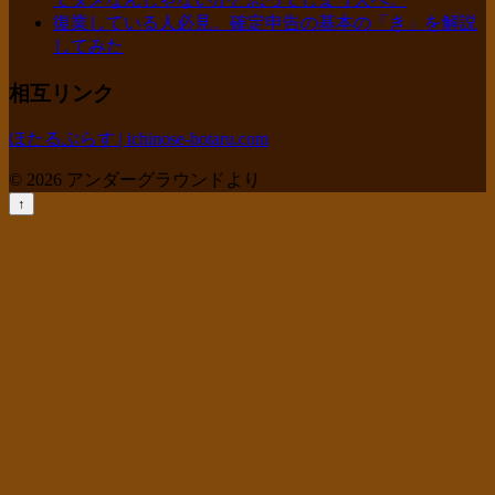
復業している人必見。確定申告の基本の「き」を解説
してみた
相互リンク
ほたるぷらす | ichinose-hotaru.com
© 2026 アンダーグラウンドより