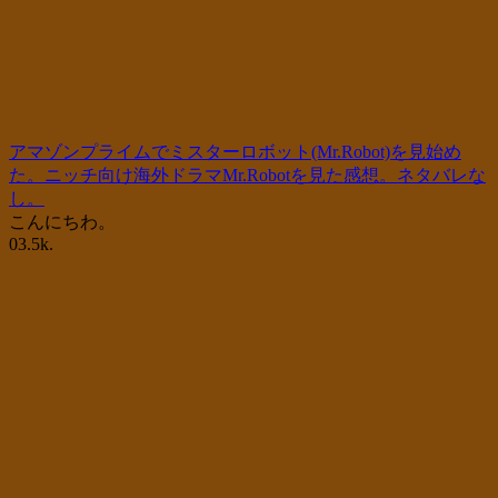
アマゾンプライムでミスターロボット(Mr.Robot)を見始め
た。ニッチ向け海外ドラマMr.Robotを見た感想。ネタバレな
し。
こんにちわ。
0
3.5k.