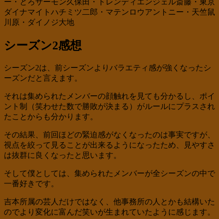
ー・とろサーモン久保田・トレンディエンジェル斎藤・東京
ダイナマイトハチミツ二郎・マテンロウアントニー・天竺鼠
川原・ダイノジ大地
シーズン2感想
シーズン2は、前シーズンよりバラエティ感が強くなったシ
ーズンだと言えます。
それは集められたメンバーの顔触れを見ても分かるし、ポイ
ント制（笑わせた数で勝敗が決まる）がルールにプラスされ
たことからも分かります。
その結果、前回ほどの緊迫感がなくなったのは事実ですが、
視点を絞って見ることが出来るようになったため、見やすさ
は抜群に良くなったと思います。
そして僕としては、集められたメンバーが全シーズンの中で
一番好きです。
吉本所属の芸人だけではなく、他事務所の人とかも結構いた
のでより変化に富んだ笑いが生まれていたように感じます。