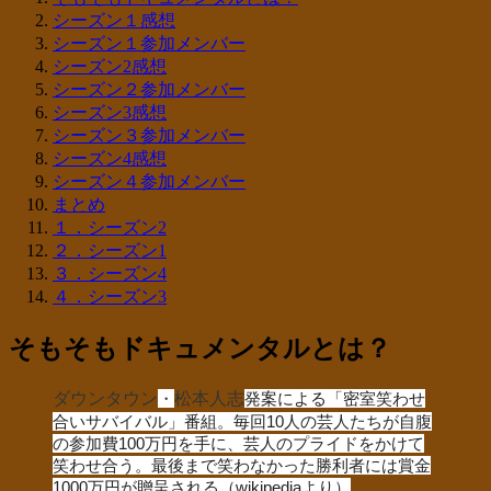
シーズン１感想
シーズン１参加メンバー
シーズン2感想
シーズン２参加メンバー
シーズン3感想
シーズン３参加メンバー
シーズン4感想
シーズン４参加メンバー
まとめ
１．シーズン2
２．シーズン1
３．シーズン4
４．シーズン3
そもそもドキュメンタルとは？
ダウンタウン
・
松本人志
発案による「密室笑わせ
合いサバイバル」番組。毎回10人の芸人たちが自腹
の参加費100万円を手に、芸人のプライドをかけて
笑わせ合う。最後まで笑わなかった勝利者には賞金
1000万円が贈呈される（wikipediaより）