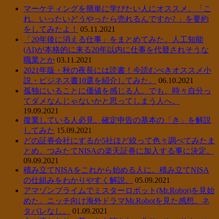
マーケティングを簡単に学びたい人にオススメ。「こ
れ、いったいどうやったら売れるんですか? 」を要約
をしてみたよ！
05.11.2021
「20年後に消える仕事」をまとめてみた。人工知能
(AI)が本格的に来る20年以内に仕事を代替されそうな
職業とか
03.11.2021
2021年版・秋の夜長には読書！今読むべきオススメ小
説・ビジネス書10選を紹介してみた。
06.10.2021
孤独にいることに価値を感じる人。でも、時々自分っ
てダメなんじゃないかと思ってしまう人へ。
19.09.2021
復業している人必見。確定申告の基本の「き」を解説
してみた
15.09.2021
どの証券会社にするか5社ほど絞って色々調べてみたま
とめ。つみたてNISAの楽天証券に加入する事に決定。
09.09.2021
積み立てNISAをこれから始める人に。積み立てNISA
の仕組みをわかりやすく解説。
05.09.2021
アマゾンプライムでミスターロボット(Mr.Robot)を見始
めた。ニッチ向け海外ドラマMr.Robotを見た感想。ネ
タバレなし。
01.09.2021