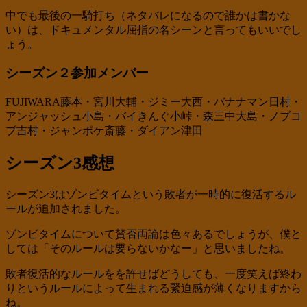
中でも最後の一騎打ち（ネタバレになるので誰かは書かな
い）は、ドキュメンタル屈指の名シーンと言ってもいいでし
ょう。
シーズン２参加メンバー
FUJIWARA藤本・宮川大輔・ジミー大西・バナナマン日村・
アンジャッシュ小島・バイきんぐ小峠・森三中大島・ノブコ
ブ吉村・ジャンポケ斎藤・ダイアン津田
シーズン3感想
シーズン3はゾンビタイムという敗者が一時的に復活するル
ールが追加されました。
ゾンビタイムについて賛否両論は色々あるでしょうが、僕と
しては「そのルールは要らないかなー」と思いましたね。
敗者復活的なルールをを許せばどうしても、一度笑えば終わ
りというルールによって生まれる緊迫感が薄くなりますから
ね。