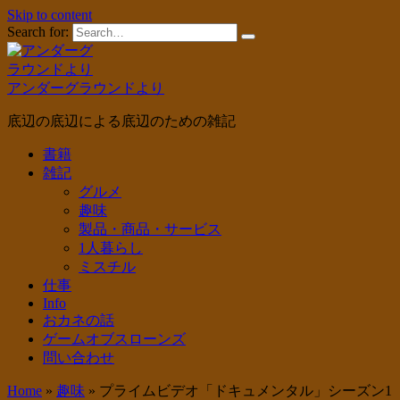
Skip to content
Search for:
アンダーグラウンドより
底辺の底辺による底辺のための雑記
書籍
雑記
グルメ
趣味
製品・商品・サービス
1人暮らし
ミスチル
仕事
Info
おカネの話
ゲームオブスローンズ
問い合わせ
Home
»
趣味
»
プライムビデオ「ドキュメンタル」シーズン1