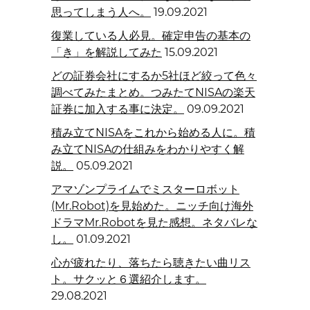
思ってしまう人へ。
19.09.2021
復業している人必見。確定申告の基本の
「き」を解説してみた
15.09.2021
どの証券会社にするか5社ほど絞って色々
調べてみたまとめ。つみたてNISAの楽天
証券に加入する事に決定。
09.09.2021
積み立てNISAをこれから始める人に。積
み立てNISAの仕組みをわかりやすく解
説。
05.09.2021
アマゾンプライムでミスターロボット
(Mr.Robot)を見始めた。ニッチ向け海外
ドラマMr.Robotを見た感想。ネタバレな
し。
01.09.2021
心が疲れたり、落ちたら聴きたい曲リス
ト。サクッと６選紹介します。
29.08.2021