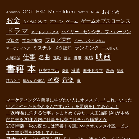
GOT
Mr.children
HSP
おすすめ
Amazon
Netflix
NISA
お金
ゲームオブスローンズ
ゲーム
もぐらについて
アマゾン
ドラマ
ハイリー・センシティブ・パーソン
ネットフリックス
ブログ運営
ブログ
ブログ収益
ベーシックインカム
ランキング
ミスチル
メタ認知
マーケティング
一人暮らし
映画
仕事
名曲
敏感
孤独
携帯
人間関係
投資
書籍
本
派遣
格安スマホ
海外ドラマ
漫画
楽天
禁煙
音楽
考察
食
積み立て
積み立てNISA
マーケティングを簡単に学びたい人にオススメ。「これ、いった
いどうやったら売れるんですか? 」を要約をしてみたよ！
「20年後に消える仕事」をまとめてみた。人工知能 (AI)が本格
的に来る20年以内に仕事を代替されそうな職業とか
2021年版・秋の夜長には読書！今読むべきオススメ小説・ビジ
ネス書10選を紹介してみた。
孤独にいることに価値を感じる人。でも、時々自分ってダメなん