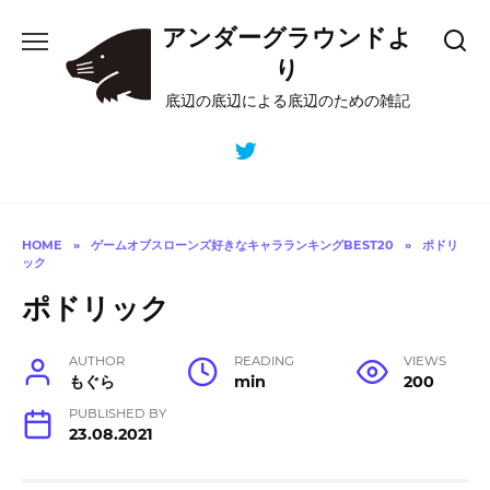
Skip
アンダーグラウンドよ
to
content
り
底辺の底辺による底辺のための雑記
HOME
»
ゲームオブスローンズ好きなキャラランキングBEST20
»
ポドリ
ック
ポドリック
AUTHOR
READING
VIEWS
もぐら
min
200
PUBLISHED BY
23.08.2021