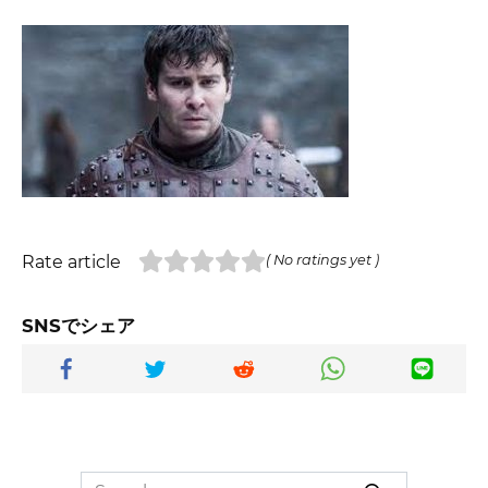
Rate article
( No ratings yet )
SNSでシェア
Search