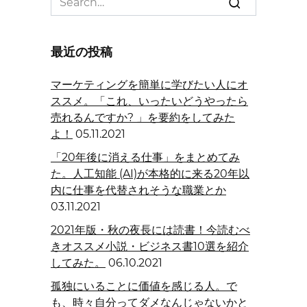
for:
最近の投稿
マーケティングを簡単に学びたい人にオ
ススメ。「これ、いったいどうやったら
売れるんですか? 」を要約をしてみた
よ！
05.11.2021
「20年後に消える仕事」をまとめてみ
た。人工知能 (AI)が本格的に来る20年以
内に仕事を代替されそうな職業とか
03.11.2021
2021年版・秋の夜長には読書！今読むべ
きオススメ小説・ビジネス書10選を紹介
してみた。
06.10.2021
孤独にいることに価値を感じる人。で
も、時々自分ってダメなんじゃないかと