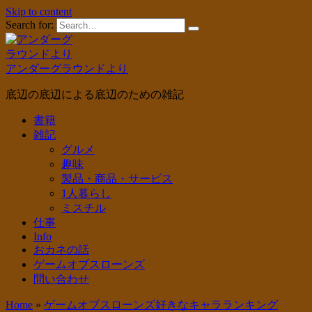
Skip to content
Search for:
アンダーグラウンドより
底辺の底辺による底辺のための雑記
書籍
雑記
グルメ
趣味
製品・商品・サービス
1人暮らし
ミスチル
仕事
Info
おカネの話
ゲームオブスローンズ
問い合わせ
Home
»
ゲームオブスローンズ好きなキャラランキング