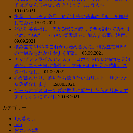
てダメなんじゃないかと思ってしまう人へ。
19.09.2021
復業している人必見。確定申告の基本の「き」を解説
してみた
15.09.2021
どの証券会社にするか5社ほど絞って色々調べてみたま
とめ。つみたてNISAの楽天証券に加入する事に決定。
09.09.2021
積み立てNISAをこれから始める人に。積み立てNISA
の仕組みをわかりやすく解説。
05.09.2021
アマゾンプライムでミスターロボット(Mr.Robot)を見始
めた。ニッチ向け海外ドラマMr.Robotを見た感想。ネ
タバレなし。
01.09.2021
心が疲れたり、落ちたら聴きたい曲リスト。サクッと
６選紹介します。
29.08.2021
ゲームオブスローンズの世界に転生したらとりあえず
ティリオンにすがれ
26.08.2021
カテゴリー
1人暮らし
Info
おカネの話