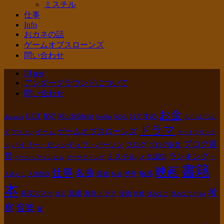
ミスチル
仕事
Info
おカネの話
ゲームオブスローンズ
問い合わせ
PJ test
アンダーグラウンドについて
問い合わせ
お金
GOT
Mr.children
HSP
おすすめ
Amazon
Netflix
NISA
もぐらについ
ドラマ
ゲームオブスローンズ
ゲーム
て
アマゾン
ネットフリック
ブログ運
ハイリー・センシティブ・パーソン
ブログ
ブログ収益
ス
営
ランキング
ミスチル
メタ認知
ベーシックインカム
マーケティング
一
書籍
映画
仕事
名曲
敏感
孤独
携帯
人暮らし
人間関係
投資
本
考
派遣
格安スマホ
海外ドラマ
漫画
楽天
禁煙
積み立て
積み立てNISA
察
音楽
食