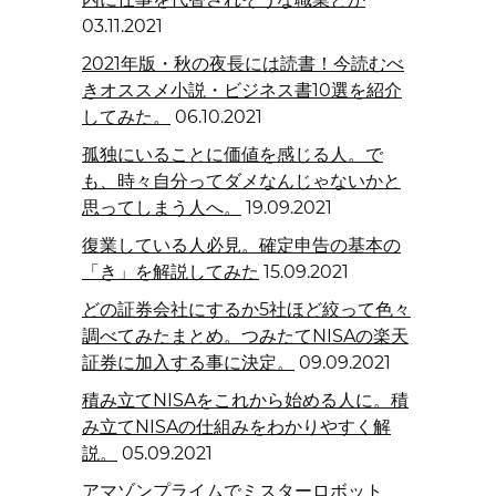
03.11.2021
2021年版・秋の夜長には読書！今読むべ
きオススメ小説・ビジネス書10選を紹介
してみた。
06.10.2021
孤独にいることに価値を感じる人。で
も、時々自分ってダメなんじゃないかと
思ってしまう人へ。
19.09.2021
復業している人必見。確定申告の基本の
「き」を解説してみた
15.09.2021
どの証券会社にするか5社ほど絞って色々
調べてみたまとめ。つみたてNISAの楽天
証券に加入する事に決定。
09.09.2021
積み立てNISAをこれから始める人に。積
み立てNISAの仕組みをわかりやすく解
説。
05.09.2021
アマゾンプライムでミスターロボット