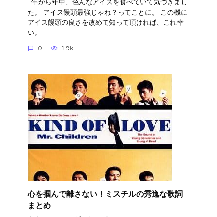
年がら年中、色んなアイスを食べていて気づきまし
た。 アイス饅頭最強じゃね？ってことに。 この機に
アイス饅頭の良さを改めて知って頂ければ、これ幸
い。
0
1.9k.
心を掴んで離さない！ミスチルの秀逸な歌詞
まとめ