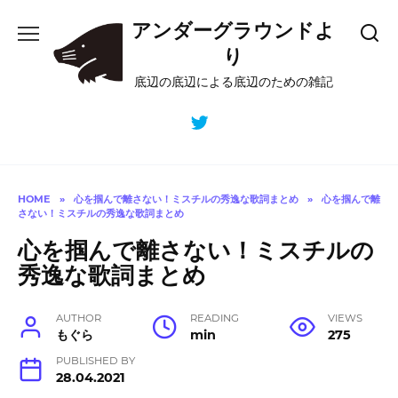
Skip
アンダーグラウンドよ
to
content
り
底辺の底辺による底辺のための雑記
HOME
»
心を掴んで離さない！ミスチルの秀逸な歌詞まとめ
»
心を掴んで離
さない！ミスチルの秀逸な歌詞まとめ
心を掴んで離さない！ミスチルの
秀逸な歌詞まとめ
AUTHOR
READING
VIEWS
もぐら
min
275
PUBLISHED BY
28.04.2021