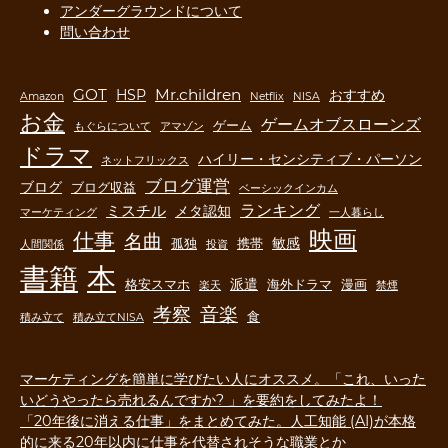
アンダーグラウンドについて
問い合わせ
GOT
Mr.children
HSP
おすすめ
Amazon
Netflix
NISA
お金
ゲームオブスローンズ
ゲーム
もぐらについて
アマゾン
ドラマ
ハイリー・センシティブ・パーソン
ネットフリックス
ブログ運営
ブログ
ブログ収益
ベーシックインカム
ランキング
ミスチル
メタ認知
マーケティング
一人暮らし
映画
仕事
名曲
敏感
孤独
携帯
人間関係
投資
書籍
本
派遣
格安スマホ
海外ドラマ
漫画
楽天
禁煙
音楽
考察
食
積み立て
積み立てNISA
マーケティングを簡単に学びたい人にオススメ。「これ、いった
いどうやったら売れるんですか? 」を要約をしてみたよ！
「20年後に消える仕事」をまとめてみた。人工知能 (AI)が本格
的に来る20年以内に仕事を代替されそうな職業とか