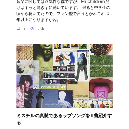
音楽に関しては浮気性な僕ですが、Mr.childrenだ
けはずっと飽きずに聴いています。 遡ると中学生の
頃から聴いてたので、ファン歴で言うとかれこれ10
年以上になりますかね。
0
3.6k.
ミスチルの真髄であるラブソングを11曲紹介す
る