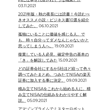
03.11.2021
2021年版・秋の夜長には読書！今読むべ
きオススメ小説・ビジネス書10選を紹介
してみた。
06.10.2021
孤独にいることに価値を感じる人。で
も、時々自分ってダメなんじゃないかと
思ってしまう人へ。
19.09.2021
復業している人必見。確定申告の基本の
「き」を解説してみた
15.09.2021
どの証券会社にするか5社ほど絞って色々
調べてみたまとめ。つみたてNISAの楽天
証券に加入する事に決定。
09.09.2021
積み立てNISAをこれから始める人に。積
み立てNISAの仕組みをわかりやすく解
説。
05.09.2021
アマゾンプライムでミスターロボット