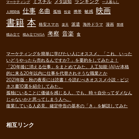
ランキング
ミスチル
メタ認知
マーケティング
一人暮らし
映画
仕事
名曲
敏感
孤独
携帯
人間関係
投資
書籍
本
派遣
格安スマホ
海外ドラマ
漫画
楽天
禁煙
音楽
考察
食
積み立て
積み立てNISA
マーケティングを簡単に学びたい人にオススメ。「これ、いった
いどうやったら売れるんですか? 」を要約をしてみたよ！
「20年後に消える仕事」をまとめてみた。人工知能 (AI)が本格
的に来る20年以内に仕事を代替されそうな職業とか
2021年版・秋の夜長には読書！今読むべきオススメ小説・ビジ
ネス書10選を紹介してみた。
孤独にいることに価値を感じる人。でも、時々自分ってダメなん
じゃないかと思ってしまう人へ。
復業している人必見。確定申告の基本の「き」を解説してみた
相互リンク